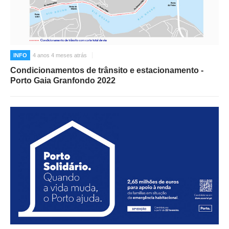
O GABINETE
APOIO AOS DESEMPREGADOS
APOIO ÀS EMPRESAS
INFO
4 anos 4 meses atrás
OFERTAS DE EMPREGO
Condicionamentos de trânsito e estacionamento -
CONTACTO E HORÁRIO GIP
Porto Gaia Granfondo 2022
CONTACTOS