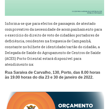
VÍDEOS
AUTARQUIA
Informa-se que para efeitos de passagem de atestado
CONSTITUIÇÃO
comprovativo da necessidade de acompanhamento para
o exercício do direito de voto de cidadãos portadores de
PRESIDENTE
deficiência, residentes na freguesia de Campanhã,
EXECUTIVO E PELOUROS
constante no bilhete de identidade/cartão do cidadão, a
ASSEMBLEIA DE FREGUESIA
Delegada de Saúde do Agrupamento de Centros de Saúde
GRAVAÇÕES DAS REUNIÕES PÚBLICAS DO EXECUTIVO
(ACES) Porto Oriental estará disponível para
atendimento na:
DOCUMENTOS
Rua Saraiva de Carvalho, 130, Porto, das 8.00 horas
às 19.00 horas do dia 23 e 30 de janeiro de 2022.
ATAS E DOCUMENTOS DA ASSEMBLEIA
EDITAIS
REGULAMENTOS E TAXAS
PLANO E ORÇAMENTO
RELATÓRIO E CONTAS