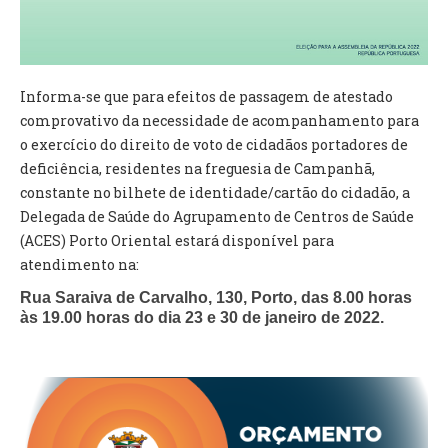
VÍDEOS
AUTARQUIA
Informa-se que para efeitos de passagem de atestado
CONSTITUIÇÃO
comprovativo da necessidade de acompanhamento para
o exercício do direito de voto de cidadãos portadores de
PRESIDENTE
deficiência, residentes na freguesia de Campanhã,
EXECUTIVO E PELOUROS
constante no bilhete de identidade/cartão do cidadão, a
ASSEMBLEIA DE FREGUESIA
Delegada de Saúde do Agrupamento de Centros de Saúde
GRAVAÇÕES DAS REUNIÕES PÚBLICAS DO EXECUTIVO
(ACES) Porto Oriental estará disponível para
atendimento na:
DOCUMENTOS
Rua Saraiva de Carvalho, 130, Porto, das 8.00 horas
às 19.00 horas do dia 23 e 30 de janeiro de 2022.
ATAS E DOCUMENTOS DA ASSEMBLEIA
EDITAIS
REGULAMENTOS E TAXAS
PLANO E ORÇAMENTO
RELATÓRIO E CONTAS