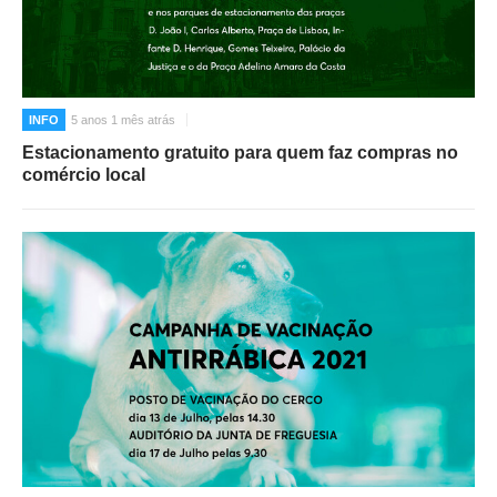
O GABINETE
APOIO AOS DESEMPREGADOS
APOIO ÀS EMPRESAS
INFO
5 anos 1 mês atrás
OFERTAS DE EMPREGO
Estacionamento gratuito para quem faz compras no
CONTACTO E HORÁRIO GIP
comércio local
CONTACTOS