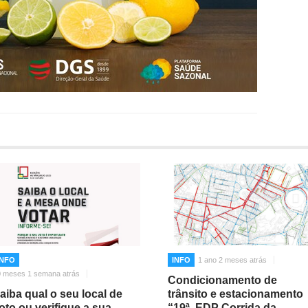
INFO
INFO
1 ano 2 meses atrás
0 meses 1 semana atrás
Condicionamento de
aiba qual o seu local de
trânsito e estacionamento
oto ou verifique a sua
“19ª. EDP Corrida da