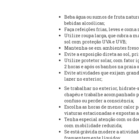
Beba água ou sumos de fruta natu
bebidas alcoólicas;
Faça refeições frias, leves e coma 
Utilize roupa larga, que cubra a ma
sol com proteção UVA e UVB;
Mantenha-se em ambientes frescos 
Evite a exposição direta ao sol, pr
Utilize protetor solar, com fator i
2 horas e após os banhos na praia o
Evite atividades que exijam grand
lazer no exterior;
Se trabalhar no exterior, hidrate
chapéu e trabalhe acompanhado po
confuso ou perder a consciência;
Escolha as horas de menor calor p
viaturas estacionadas e expostas ao
Tenha especial atenção com os doen
com mobilidade reduzida;
Se está grávida modere a atividade 
frequentemente líquidos;