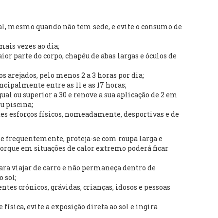
ral, mesmo quando não tem sede, e evite o consumo de
mais vezes ao dia;
ior parte do corpo, chapéu de abas largas e óculos de
arejados, pelo menos 2 a 3 horas por dia;
incipalmente entre as 11 e as 17 horas;
gual ou superior a 30 e renove a sua aplicação de 2 em
u piscina;
es esforços físicos, nomeadamente, desportivas e de
-se frequentemente, proteja-se com roupa larga e
rque em situações de calor extremo poderá ficar
ara viajar de carro e não permaneça dentro de
 sol;
tes crónicos, grávidas, crianças, idosos e pessoas
física, evite a exposição direta ao sol e ingira