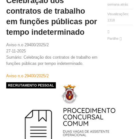
Celebração dos
VÍDEOS
semana atrás
contratos de trabalho
Visualizações:
AUTARQUIA
em funções públicas por
1318
tempo indeterminado
CONSTITUIÇÃO
Partilhe
Aviso n.o 29400/2025/2
PRESIDENTE
27-11-2025
EXECUTIVO E PELOUROS
Sumário: Celebração dos contratos de trabalho em
ASSEMBLEIA DE FREGUESIA
funções públicas por tempo indeterminado.
GRAVAÇÕES DAS REUNIÕES PÚBLICAS DO EXECUTIVO
Aviso n.o 29400/2025/2
DOCUMENTOS
RECRUTAMENTO PESSOAL
ATAS E DOCUMENTOS DA ASSEMBLEIA
EDITAIS
REGULAMENTOS E TAXAS
PLANO E ORÇAMENTO
RELATÓRIO E CONTAS