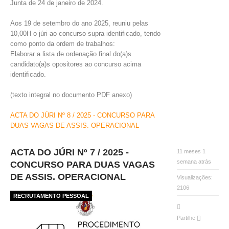
Junta de 24 de janeiro de 2024.
Aos 19 de setembro do ano 2025, reuniu pelas
O GABINETE
10,00H o júri ao concurso supra identificado, tendo
APOIO AOS DESEMPREGADOS
como ponto da ordem de trabalhos:
APOIO ÀS EMPRESAS
Elaborar a lista de ordenação final do(a)s
OFERTAS DE EMPREGO
candidato(a)s opositores ao concurso acima
CONTACTO E HORÁRIO GIP
identificado.
(texto integral no documento PDF anexo)
CONTACTOS
ACTA DO JÚRI Nº 8 / 2025 - CONCURSO PARA
DUAS VAGAS DE ASSIS. OPERACIONAL
ACTA DO JÚRI Nº 7 / 2025 -
11 meses 1
semana atrás
CONCURSO PARA DUAS VAGAS
DE ASSIS. OPERACIONAL
Visualizações:
2106
RECRUTAMENTO PESSOAL
Partilhe