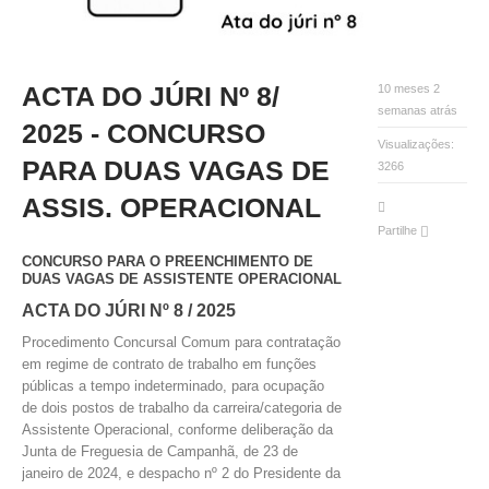
INVENTÁRIO
RECRUTAMENTO PESSOAL
CÓDIGO DE CONDUTA
ORÇAMENTO COLABORATIVO
ACTA DO JÚRI Nº 8/
10 meses 2
FUNDO DE APOIO AO ASSOCIATIVISMO
semanas atrás
2025 - CONCURSO
SUBVENÇÕES PÚBLICAS
Visualizações:
PARA DUAS VAGAS DE
3266
SERVIÇOS
ASSIS. OPERACIONAL
GERAIS
Partilhe
CONCURSO PARA O PREENCHIMENTO DE
DUAS VAGAS DE ASSISTENTE OPERACIONAL
SECRETARIA
ACTA DO JÚRI Nº 8 / 2025
CANÍDEOS
Procedimento Concursal Comum para contratação
CEMITÉRIO
em regime de contrato de trabalho em funções
RECENSEAMENTO ELEITORAL
públicas a tempo indeterminado, para ocupação
ATESTADOS
de dois postos de trabalho da carreira/categoria de
VENDA AMBULANTE
Assistente Operacional, conforme deliberação da
Junta de Freguesia de Campanhã, de 23 de
janeiro de 2024, e despacho nº 2 do Presidente da
EMPREGO (GIP)