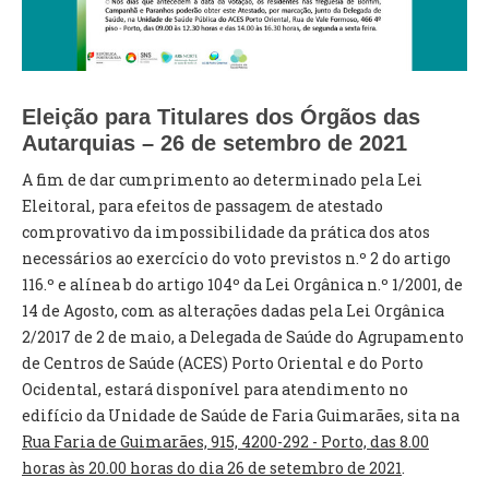
VÍDEOS
AUTARQUIA
CONSTITUIÇÃO
Eleição para Titulares dos Órgãos das
Autarquias – 26 de setembro de 2021
PRESIDENTE
A fim de dar cumprimento ao determinado pela Lei
EXECUTIVO E PELOUROS
Eleitoral, para efeitos de passagem de atestado
ASSEMBLEIA DE FREGUESIA
comprovativo da impossibilidade da prática dos atos
GRAVAÇÕES DAS REUNIÕES PÚBLICAS DO EXECUTIVO
necessários ao exercício do voto previstos n.º 2 do artigo
116.º e alínea b do artigo 104º da Lei Orgânica n.º 1/2001, de
DOCUMENTOS
14 de Agosto, com as alterações dadas pela Lei Orgânica
2/2017 de 2 de maio, a Delegada de Saúde do Agrupamento
de Centros de Saúde (ACES) Porto Oriental e do Porto
ATAS E DOCUMENTOS DA ASSEMBLEIA
Ocidental, estará disponível para atendimento no
EDITAIS
edifício da Unidade de Saúde de Faria Guimarães, sita na
REGULAMENTOS E TAXAS
Rua Faria de Guimarães, 915, 4200-292 - Porto, das 8.00
PLANO E ORÇAMENTO
horas às 20.00 horas do dia 26 de setembro de 2021
.
RELATÓRIO E CONTAS