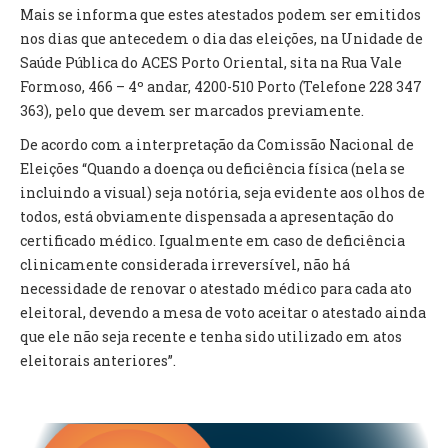
INVENTÁRIO
Mais se informa que estes atestados podem ser emitidos
RECRUTAMENTO PESSOAL
nos dias que antecedem o dia das eleições, na Unidade de
CÓDIGO DE CONDUTA
Saúde Pública do ACES Porto Oriental, sita na Rua Vale
ORÇAMENTO COLABORATIVO
Formoso, 466 – 4º andar, 4200-510 Porto (Telefone 228 347
FUNDO DE APOIO AO ASSOCIATIVISMO
363), pelo que devem ser marcados previamente.
SUBVENÇÕES PÚBLICAS
De acordo com a interpretação da Comissão Nacional de
Eleições “Quando a doença ou deficiência física (nela se
SERVIÇOS
incluindo a visual) seja notória, seja evidente aos olhos de
GERAIS
todos, está obviamente dispensada a apresentação do
certificado médico. Igualmente em caso de deficiência
clinicamente considerada irreversível, não há
SECRETARIA
necessidade de renovar o atestado médico para cada ato
CANÍDEOS
eleitoral, devendo a mesa de voto aceitar o atestado ainda
CEMITÉRIO
que ele não seja recente e tenha sido utilizado em atos
RECENSEAMENTO ELEITORAL
eleitorais anteriores”.
ATESTADOS
VENDA AMBULANTE
EMPREGO (GIP)