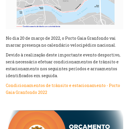
VÍDEOS
AUTARQUIA
CONSTITUIÇÃO
No dia 20 de março de 2022, o Porto Gaia Granfondo vai
marcar presença no calendário velocipédico nacional.
PRESIDENTE
EXECUTIVO E PELOUROS
Devido à realização deste importante evento desportivo,
ASSEMBLEIA DE FREGUESIA
será necessário efetuar condicionamentos de trânsito e
GRAVAÇÕES DAS REUNIÕES PÚBLICAS DO EXECUTIVO
estacionamento nos seguintes períodos e arruamentos
identificados em seguida.
DOCUMENTOS
Condicionamentos de trânsito e estacionamento - Porto
Gaia Granfondo 2022
ATAS E DOCUMENTOS DA ASSEMBLEIA
EDITAIS
REGULAMENTOS E TAXAS
PLANO E ORÇAMENTO
RELATÓRIO E CONTAS