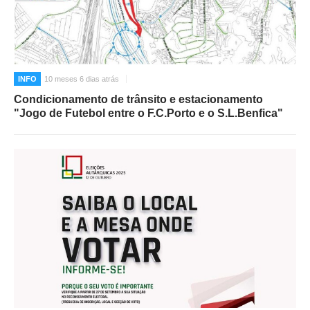
O GABINETE
APOIO AOS DESEMPREGADOS
APOIO ÀS EMPRESAS
INFO
10 meses 6 dias atrás
OFERTAS DE EMPREGO
Condicionamento de trânsito e estacionamento
CONTACTO E HORÁRIO GIP
"Jogo de Futebol entre o F.C.Porto e o S.L.Benfica"
CONTACTOS