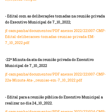
INVENTÁRIO
RECRUTAMENTO PESSOAL
CÓDIGO DE CONDUTA
- Edital com as deliberações tomadas na reunião privada
ORÇAMENTO COLABORATIVO
do Executivo Municipal de 7_10_2022;
FUNDO DE APOIO AO ASSOCIATIVISMO
jf-campanha/documentos/PDF anexos 2022/221007-CMP-
SUBVENÇÕES PÚBLICAS
Edital-deliberacoes-tomadas-reuniao-privada-EM-
7_10_2022.pdf
SERVIÇOS
GERAIS
-22ª Minuta da ata da reunião privada do Executivo
Municipal de 7_10_2022
SECRETARIA
CANÍDEOS
jf-campanha/documentos/PDF anexos 2022/221007-CMP-
CEMITÉRIO
22a-Minuta-Ata-_reuniao-em-7_10_2022.pdf
RECENSEAMENTO ELEITORAL
ATESTADOS
- Edital para a reunião pública do Executivo Municipal a
VENDA AMBULANTE
realizar no dia 24_10_2022.
EMPREGO (GIP)
jf-campanha/documentos/PDF anexos 2022/221024-CMP-