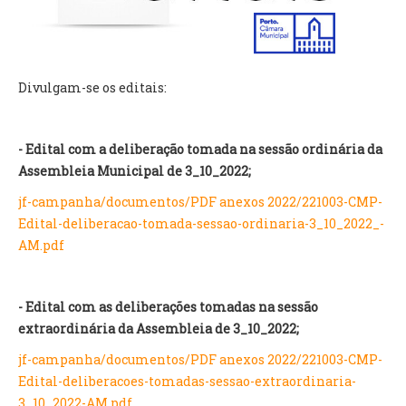
VÍDEOS
AUTARQUIA
Divulgam-se os editais:
CONSTITUIÇÃO
PRESIDENTE
- Edital com a deliberação tomada na sessão ordinária da
EXECUTIVO E PELOUROS
Assembleia Municipal de 3_10_2022;
ASSEMBLEIA DE FREGUESIA
jf-campanha/documentos/PDF anexos 2022/221003-CMP-
GRAVAÇÕES DAS REUNIÕES PÚBLICAS DO EXECUTIVO
Edital-deliberacao-tomada-sessao-ordinaria-3_10_2022_-
AM.pdf
DOCUMENTOS
ATAS E DOCUMENTOS DA ASSEMBLEIA
- Edital com as deliberações tomadas na sessão
EDITAIS
extraordinária da Assembleia de 3_10_2022;
REGULAMENTOS E TAXAS
jf-campanha/documentos/PDF anexos 2022/221003-CMP-
PLANO E ORÇAMENTO
Edital-deliberacoes-tomadas-sessao-extraordinaria-
RELATÓRIO E CONTAS
3_10_2022-AM.pdf