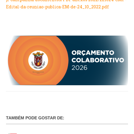
Edital-da-reuniao-publica-EM-de-24_10_2022.pdf
O GABINETE
APOIO AOS DESEMPREGADOS
APOIO ÀS EMPRESAS
OFERTAS DE EMPREGO
CONTACTO E HORÁRIO GIP
CONTACTOS
TAMBÉM PODE GOSTAR DE: