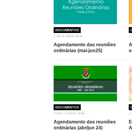
DOCUMENTOS
1 ano 3 meses atrás
1 
Agendamento das reuniões
A
ordinárias (mai-jun25)
o
DOCUMENTOS
2 anos 4 meses atrás
2 
Agendamento das reuniões
E
ordinárias (abr/jun 24)
A