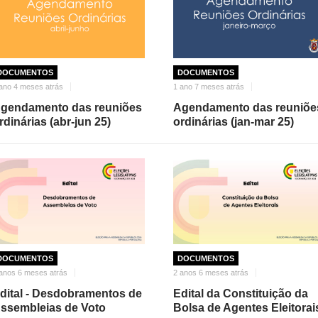
DOCUMENTOS
DOCUMENTOS
ano 4 meses atrás
1 ano 7 meses atrás
gendamento das reuniões
Agendamento das reuniõe
rdinárias (abr-jun 25)
ordinárias (jan-mar 25)
DOCUMENTOS
DOCUMENTOS
anos 6 meses atrás
2 anos 6 meses atrás
dital - Desdobramentos de
Edital da Constituição da
ssembleias de Voto
Bolsa de Agentes Eleitorai