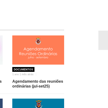
DOCUMENTOS
1 ano 1 mês atrás
s
Agendamento das reuniões
ordinárias (jul-set25)