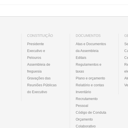
CONSTITUIÇÃO
DOCUMENTOS
G
Presidente
Atas e Documentos
Se
Executivo e
da Assembleia
C
Pelouros
Editais
Ce
Assembleia de
Regulamentos e
R
freguesia
taxas
el
Gravações das
Plano e orçamento
At
Reuniões Públicas
Relatório e contas
Ve
do Executivo
Inventário
Recrutamento
Pessoal
Código de Conduta
Orçamento
Colaborativo