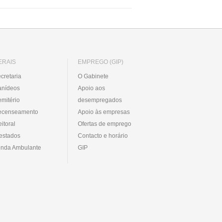
ERAIS
EMPREGO (GIP)
cretaria
O Gabinete
anídeos
Apoio aos
mitério
desempregados
ecenseamento
Apoio às empresas
eitoral
Ofertas de emprego
estados
Contacto e horário
nda Ambulante
GIP