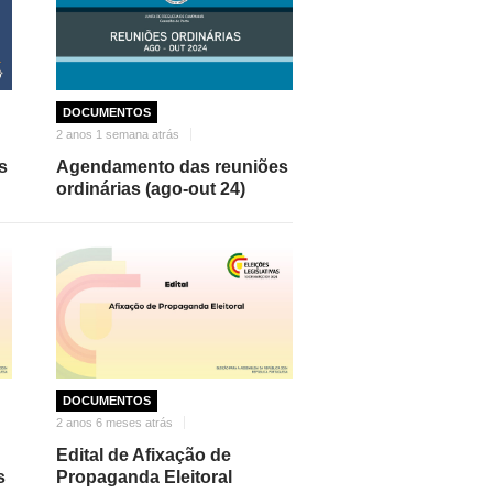
DOCUMENTOS
2 anos 1 semana atrás
s
Agendamento das reuniões
ordinárias (ago-out 24)
DOCUMENTOS
2 anos 6 meses atrás
Edital de Afixação de
s
Propaganda Eleitoral