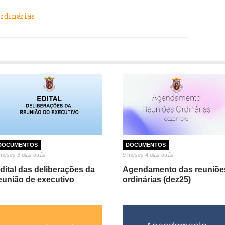
ordinárias
DOCUMENTOS
DOCUMENTOS
meses 3 dias atrás
9 meses 4 dias atrás
dital das deliberações da
Agendamento das reuniõe
eunião de executivo
ordinárias (dez25)