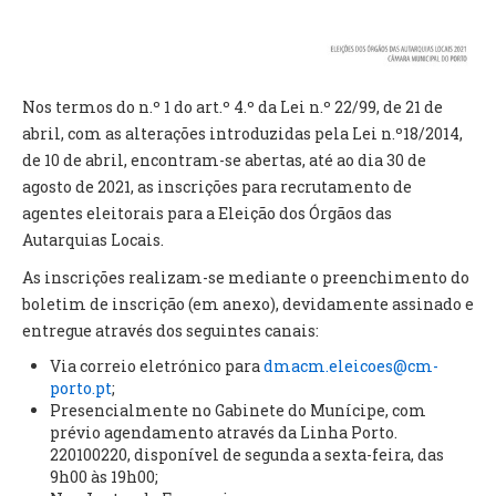
VÍDEOS
AUTARQUIA
Nos termos do n.º 1 do art.º 4.º da Lei n.º 22/99, de 21 de
CONSTITUIÇÃO
abril, com as alterações introduzidas pela Lei n.º18/2014,
de 10 de abril, encontram-se abertas, até ao dia 30 de
PRESIDENTE
agosto de 2021, as inscrições para recrutamento de
EXECUTIVO E PELOUROS
agentes eleitorais para a Eleição dos Órgãos das
ASSEMBLEIA DE FREGUESIA
Autarquias Locais.
GRAVAÇÕES DAS REUNIÕES PÚBLICAS DO EXECUTIVO
As inscrições realizam-se mediante o preenchimento do
boletim de inscrição (em anexo), devidamente assinado e
DOCUMENTOS
entregue através dos seguintes canais:
Via correio eletrónico para
dmacm.eleicoes@cm-
ATAS E DOCUMENTOS DA ASSEMBLEIA
porto.pt
;
EDITAIS
Presencialmente no Gabinete do Munícipe, com
REGULAMENTOS E TAXAS
prévio agendamento através da Linha Porto.
PLANO E ORÇAMENTO
220100220, disponível de segunda a sexta-feira, das
9h00 às 19h00;
RELATÓRIO E CONTAS