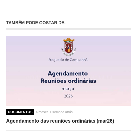
O GABINETE
APOIO AOS DESEMPREGADOS
TAMBÉM PODE GOSTAR DE:
APOIO ÀS EMPRESAS
OFERTAS DE EMPREGO
CONTACTO E HORÁRIO GIP
CONTACTOS
DOCUMENTOS
4 meses 1 semana atrás
Agendamento das reuniões ordinárias (mar26)