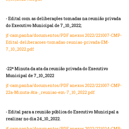
INVENTÁRIO
RECRUTAMENTO PESSOAL
CÓDIGO DE CONDUTA
- Edital com as deliberações tomadas na reunião privada
ORÇAMENTO COLABORATIVO
do Executivo Municipal de 7_10_2022;
FUNDO DE APOIO AO ASSOCIATIVISMO
jf-campanha/documentos/PDF anexos 2022/221007-CMP-
SUBVENÇÕES PÚBLICAS
Edital-deliberacoes-tomadas-reuniao-privada-EM-
7_10_2022.pdf
SERVIÇOS
GERAIS
-22ª Minuta da ata da reunião privada do Executivo
Municipal de 7_10_2022
SECRETARIA
CANÍDEOS
jf-campanha/documentos/PDF anexos 2022/221007-CMP-
CEMITÉRIO
22a-Minuta-Ata-_reuniao-em-7_10_2022.pdf
RECENSEAMENTO ELEITORAL
ATESTADOS
- Edital para a reunião pública do Executivo Municipal a
VENDA AMBULANTE
realizar no dia 24_10_2022.
EMPREGO (GIP)
jf-campanha/documentos/PDF anexos 2022/221024-CMP-