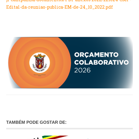
Edital-da-reuniao-publica-EM-de-24_10_2022.pdf
O GABINETE
APOIO AOS DESEMPREGADOS
APOIO ÀS EMPRESAS
OFERTAS DE EMPREGO
CONTACTO E HORÁRIO GIP
CONTACTOS
TAMBÉM PODE GOSTAR DE: