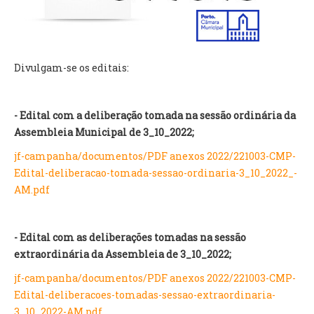
VÍDEOS
AUTARQUIA
Divulgam-se os editais:
CONSTITUIÇÃO
PRESIDENTE
- Edital com a deliberação tomada na sessão ordinária da
EXECUTIVO E PELOUROS
Assembleia Municipal de 3_10_2022;
ASSEMBLEIA DE FREGUESIA
jf-campanha/documentos/PDF anexos 2022/221003-CMP-
GRAVAÇÕES DAS REUNIÕES PÚBLICAS DO EXECUTIVO
Edital-deliberacao-tomada-sessao-ordinaria-3_10_2022_-
AM.pdf
DOCUMENTOS
ATAS E DOCUMENTOS DA ASSEMBLEIA
- Edital com as deliberações tomadas na sessão
EDITAIS
extraordinária da Assembleia de 3_10_2022;
REGULAMENTOS E TAXAS
jf-campanha/documentos/PDF anexos 2022/221003-CMP-
PLANO E ORÇAMENTO
Edital-deliberacoes-tomadas-sessao-extraordinaria-
RELATÓRIO E CONTAS
3_10_2022-AM.pdf