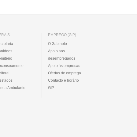
ERAIS
EMPREGO (GIP)
cretaria
O Gabinete
anídeos
Apoio aos
mitério
desempregados
ecenseamento
Apoio às empresas
eitoral
Ofertas de emprego
estados
Contacto e horário
nda Ambulante
GIP