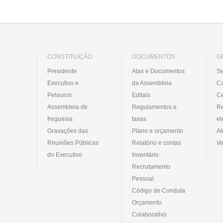
CONSTITUIÇÃO
DOCUMENTOS
G
Presidente
Atas e Documentos
Se
Executivo e
da Assembleia
C
Pelouros
Editais
Ce
Assembleia de
Regulamentos e
R
freguesia
taxas
el
Gravações das
Plano e orçamento
At
Reuniões Públicas
Relatório e contas
Ve
do Executivo
Inventário
Recrutamento
Pessoal
Código de Conduta
Orçamento
Colaborativo