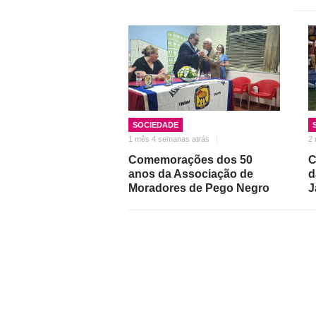
SOCIEDADE
1 mês 4 semanas atrás
2 
Comemorações dos 50
C
anos da Associação de
d
Moradores de Pego Negro
J