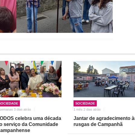
SOCIEDADE
SOCIEDADE
semanas 3 dias atrás
1 mês 2 dias atrás
ODOS celebra uma década
Jantar de agradecimento à
o serviço da Comunidade
rusgas de Campanhã
ampanhense