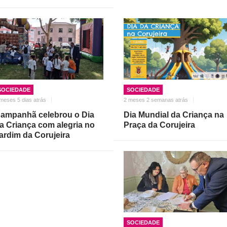
SOCIEDADE
SOCIEDADE
meses 5 dias atrás
2 meses 2 semanas atrás
ampanhã celebrou o Dia
Dia Mundial da Criança na
a Criança com alegria no
Praça da Corujeira
ardim da Corujeira
SOCIEDADE