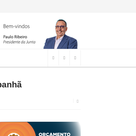
panhã