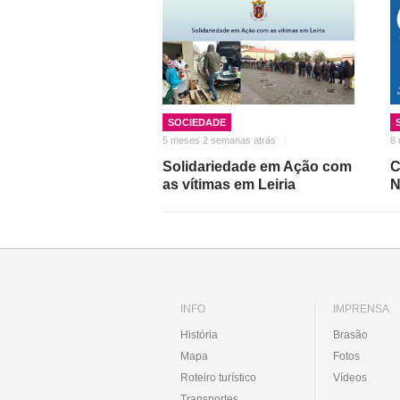
SOCIEDADE
5 meses 2 semanas atrás
8
Solidariedade em Ação com
C
as vítimas em Leiria
N
INFO
IMPRENSA
História
Brasão
Mapa
Fotos
Roteiro turístico
Vídeos
Transportes