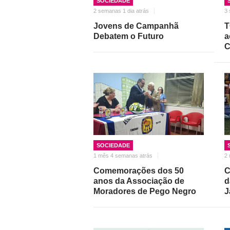
SOCIEDADE
2 semanas 1 dia atrás
3 
Jovens de Campanhã
T
Debatem o Futuro
a
C
SOCIEDADE
1 mês 4 semanas atrás
2 
Comemorações dos 50
C
anos da Associação de
d
Moradores de Pego Negro
J