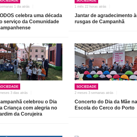
SOCIEDADE
SOCIEDADE
semanas 1 dia atrás
1 mês 22 horas atrás
ODOS celebra uma década
Jantar de agradecimento à
o serviço da Comunidade
rusgas de Campanhã
ampanhense
SOCIEDADE
SOCIEDADE
meses 3 dias atrás
2 meses 3 semanas atrás
ampanhã celebrou o Dia
Concerto do Dia da Mãe n
a Criança com alegria no
Escola do Cerco do Porto
ardim da Corujeira