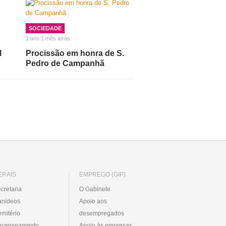
SOCIEDADE
1 ano 1 mês atrás
l
Procissão em honra de S.
Pedro de Campanhã
ERAIS
EMPREGO (GIP)
cretaria
O Gabinete
anídeos
Apoio aos
mitério
desempregados
ecenseamento
Apoio às empresas