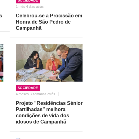
SOCIEDADE
1 mês 4 dias atrás
s
Celebrou-se a Procissão em
Honra de São Pedro de
Campanhã
SOCIEDADE
4 meses 3 semanas atrás
a
Projeto “Residências Sénior
Partilhadas” melhora
condições de vida dos
idosos de Campanhã