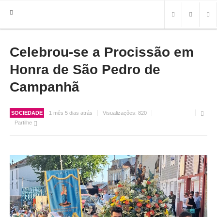
Celebrou-se a Procissão em
HOME
FREGUESIA
Honra de São Pedro de
INFO
Campanhã
HISTÓRIA
MAPA
SOCIEDADE
1 mês 5 dias atrás
Visualizações:
820
Partilhe
ROTEIRO TURÍSTICO
TRANSPORTES
CONTACTOS ÚTEIS
IMPRENSA
BRASÃO
FOTOS