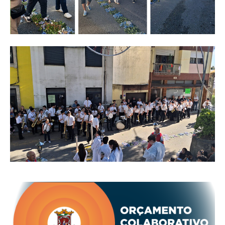
O GABINETE
APOIO AOS DESEMPREGADOS
APOIO ÀS EMPRESAS
OFERTAS DE EMPREGO
CONTACTO E HORÁRIO GIP
CONTACTOS