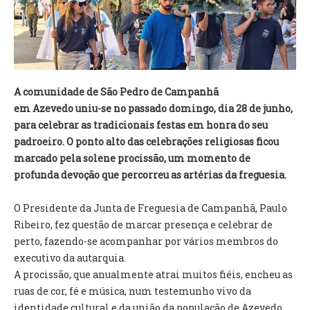
VÍDEOS
AUTARQUIA
CONSTITUIÇÃO
A comunidade de São Pedro de Campanhã
em
Azevedo
uniu-se no passado domingo, dia 28 de junho,
PRESIDENTE
para celebrar as tradicionais festas em honra do seu
EXECUTIVO E PELOUROS
padroeiro. O ponto alto das celebrações religiosas ficou
ASSEMBLEIA DE FREGUESIA
marcado pela solene procissão, um momento de
GRAVAÇÕES DAS REUNIÕES PÚBLICAS DO EXECUTIVO
profunda devoção que percorreu as artérias da freguesia.
DOCUMENTOS
O Presidente da Junta de Freguesia de Campanhã, Paulo
Ribeiro, fez questão de marcar presença e celebrar de
ATAS E DOCUMENTOS DA ASSEMBLEIA
perto, fazendo-se acompanhar por vários membros do
EDITAIS
executivo da autarquia.
REGULAMENTOS E TAXAS
A procissão, que anualmente atrai muitos fiéis, encheu as
PLANO E ORÇAMENTO
ruas de cor, fé e música, num testemunho vivo da
RELATÓRIO E CONTAS
identidade cultural e da união da população de Azevedo.