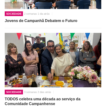
O GABINETE
SOCIEDADE
2 semanas 1 dia atrás
APOIO AOS DESEMPREGADOS
Jovens de Campanhã Debatem o Futuro
APOIO ÀS EMPRESAS
OFERTAS DE EMPREGO
CONTACTO E HORÁRIO GIP
CONTACTOS
SOCIEDADE
3 semanas 2 dias atrás
TODOS celebra uma década ao serviço da
Comunidade Campanhense