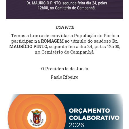
VÍDEOS
AUTARQUIA
CONVITE
CONSTITUIÇÃO
Temos a honra de convidar a População do Porto a
participar na
ROMAGEM
ao túmulo do saudoso
Dr.
PRESIDENTE
MAURÍCIO PINTO,
segunda-feira dia 24, pelas 12h00,
no Cemitério de Campanhã.
EXECUTIVO E PELOUROS
ASSEMBLEIA DE FREGUESIA
GRAVAÇÕES DAS REUNIÕES PÚBLICAS DO EXECUTIVO
O Presidente da Junta
Paulo Ribeiro
DOCUMENTOS
ATAS E DOCUMENTOS DA ASSEMBLEIA
EDITAIS
REGULAMENTOS E TAXAS
PLANO E ORÇAMENTO
RELATÓRIO E CONTAS