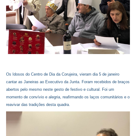
VÍDEOS
AUTARQUIA
CONSTITUIÇÃO
PRESIDENTE
EXECUTIVO E PELOUROS
ASSEMBLEIA DE FREGUESIA
GRAVAÇÕES DAS REUNIÕES PÚBLICAS DO EXECUTIVO
Os Idosos do Centro de Dia da Corujeira, vieram dia 5 de janeiro
cantar as Janeiras ao Executivo da Junta. Foram recebidos de braços
DOCUMENTOS
abertos pelo mesmo neste gesto de festivo e cultural. Foi um
momento de convívio e alegria, reafirmando os laços comunitários e o
ATAS E DOCUMENTOS DA ASSEMBLEIA
reavivar das tradições desta quadra.
EDITAIS
REGULAMENTOS E TAXAS
PLANO E ORÇAMENTO
RELATÓRIO E CONTAS