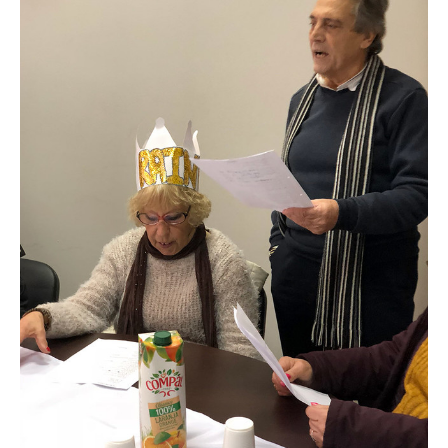
INVENTÁRIO
RECRUTAMENTO PESSOAL
CÓDIGO DE CONDUTA
ORÇAMENTO COLABORATIVO
FUNDO DE APOIO AO ASSOCIATIVISMO
SUBVENÇÕES PÚBLICAS
SERVIÇOS
GERAIS
SECRETARIA
CANÍDEOS
CEMITÉRIO
RECENSEAMENTO ELEITORAL
ATESTADOS
VENDA AMBULANTE
EMPREGO (GIP)