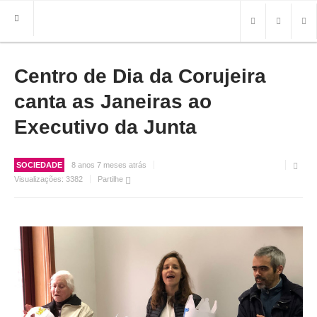
Centro de Dia da Corujeira
HOME
FREGUESIA
canta as Janeiras ao
INFO
Executivo da Junta
HISTÓRIA
MAPA
SOCIEDADE
8 anos 7 meses atrás
Visualizações:
3382
Partilhe
ROTEIRO TURÍSTICO
TRANSPORTES
CONTACTOS ÚTEIS
IMPRENSA
BRASÃO
FOTOS