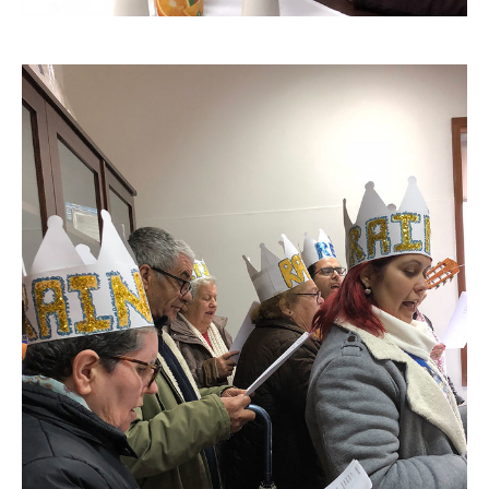
O GABINETE
APOIO AOS DESEMPREGADOS
APOIO ÀS EMPRESAS
OFERTAS DE EMPREGO
CONTACTO E HORÁRIO GIP
CONTACTOS