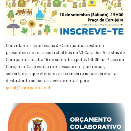
VÍDEOS
AUTARQUIA
CONSTITUIÇÃO
Convidamos os artesãos de Campanhã a estarem
PRESIDENTE
presentes com os seus trabalhos na VI Gala dos Artistas de
EXECUTIVO E PELOUROS
Campanhã, no dia 16 de setembro pelas 15h00 na Praça da
ASSEMBLEIA DE FREGUESIA
Corujeira. Caso esteja interessado em participar,
GRAVAÇÕES DAS REUNIÕES PÚBLICAS DO EXECUTIVO
solicitamos que efetuem a sua inscrição na secretaria
desta Junta ou por através de email para:
DOCUMENTOS
geral@campanha.net
.
ATAS E DOCUMENTOS DA ASSEMBLEIA
EDITAIS
REGULAMENTOS E TAXAS
PLANO E ORÇAMENTO
RELATÓRIO E CONTAS