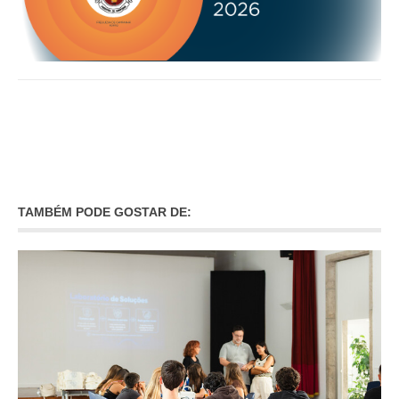
INVENTÁRIO
RECRUTAMENTO PESSOAL
CÓDIGO DE CONDUTA
ORÇAMENTO COLABORATIVO
FUNDO DE APOIO AO ASSOCIATIVISMO
SUBVENÇÕES PÚBLICAS
SERVIÇOS
GERAIS
TAMBÉM PODE GOSTAR DE:
SECRETARIA
CANÍDEOS
CEMITÉRIO
RECENSEAMENTO ELEITORAL
ATESTADOS
VENDA AMBULANTE
EMPREGO (GIP)