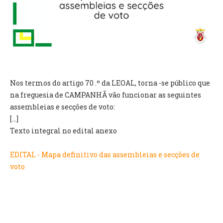
VÍDEOS
AUTARQUIA
CONSTITUIÇÃO
PRESIDENTE
Nos termos do artigo 70 .º da LEOAL, torna -se público que
EXECUTIVO E PELOUROS
na freguesia de CAMPANHÃ vão funcionar as seguintes
ASSEMBLEIA DE FREGUESIA
assembleias e secções de voto:
GRAVAÇÕES DAS REUNIÕES PÚBLICAS DO EXECUTIVO
[...]
Texto integral no edital anexo
DOCUMENTOS
EDITAL - Mapa definitivo das assembleias e secções de
voto
ATAS E DOCUMENTOS DA ASSEMBLEIA
EDITAIS
REGULAMENTOS E TAXAS
PLANO E ORÇAMENTO
RELATÓRIO E CONTAS