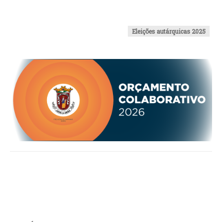
INVENTÁRIO
RECRUTAMENTO PESSOAL
CÓDIGO DE CONDUTA
Eleições autárquicas 2025
ORÇAMENTO COLABORATIVO
FUNDO DE APOIO AO ASSOCIATIVISMO
SUBVENÇÕES PÚBLICAS
SERVIÇOS
GERAIS
SECRETARIA
CANÍDEOS
CEMITÉRIO
RECENSEAMENTO ELEITORAL
ATESTADOS
VENDA AMBULANTE
EMPREGO (GIP)