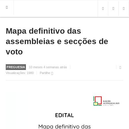
Mapa definitivo das
HOME
FREGUESIA
assembleias e secções de
INFO
voto
HISTÓRIA
MAPA
FREGUESIA
10 meses 4 semanas atrás
Visualizações:
1980
Partilhe
ROTEIRO TURÍSTICO
TRANSPORTES
CONTACTOS ÚTEIS
IMPRENSA
BRASÃO
FOTOS