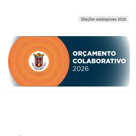
INVENTÁRIO
RECRUTAMENTO PESSOAL
CÓDIGO DE CONDUTA
Eleições autárquicas 2025
ORÇAMENTO COLABORATIVO
FUNDO DE APOIO AO ASSOCIATIVISMO
SUBVENÇÕES PÚBLICAS
SERVIÇOS
GERAIS
SECRETARIA
CANÍDEOS
CEMITÉRIO
RECENSEAMENTO ELEITORAL
ATESTADOS
VENDA AMBULANTE
EMPREGO (GIP)