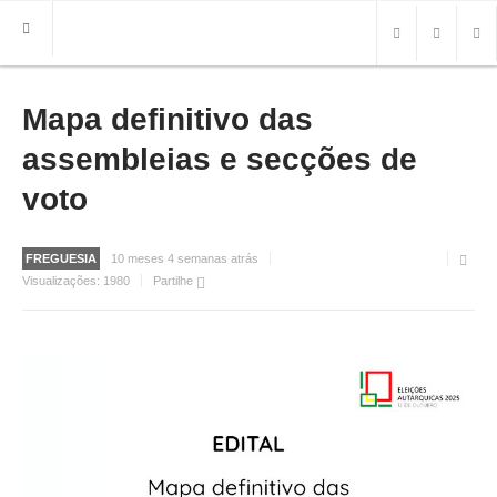
Mapa definitivo das
HOME
FREGUESIA
assembleias e secções de
INFO
voto
HISTÓRIA
MAPA
FREGUESIA
10 meses 4 semanas atrás
Visualizações:
1980
Partilhe
ROTEIRO TURÍSTICO
TRANSPORTES
CONTACTOS ÚTEIS
IMPRENSA
BRASÃO
FOTOS