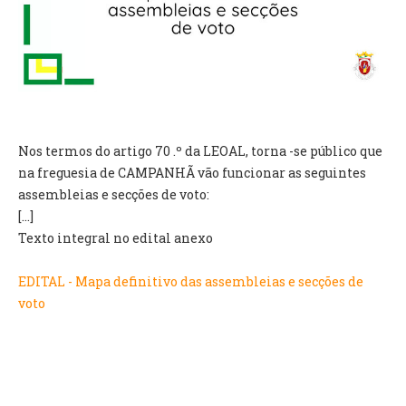
VÍDEOS
AUTARQUIA
CONSTITUIÇÃO
PRESIDENTE
Nos termos do artigo 70 .º da LEOAL, torna -se público que
EXECUTIVO E PELOUROS
na freguesia de CAMPANHÃ vão funcionar as seguintes
ASSEMBLEIA DE FREGUESIA
assembleias e secções de voto:
GRAVAÇÕES DAS REUNIÕES PÚBLICAS DO EXECUTIVO
[...]
Texto integral no edital anexo
DOCUMENTOS
EDITAL - Mapa definitivo das assembleias e secções de
voto
ATAS E DOCUMENTOS DA ASSEMBLEIA
EDITAIS
REGULAMENTOS E TAXAS
PLANO E ORÇAMENTO
RELATÓRIO E CONTAS