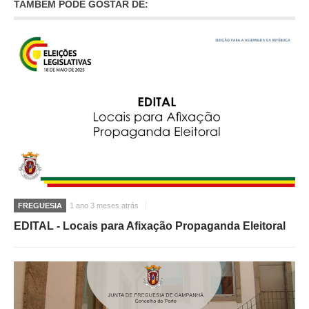
TAMBÉM PODE GOSTAR DE:
O GABINETE
APOIO AOS DESEMPREGADOS
APOIO ÀS EMPRESAS
OFERTAS DE EMPREGO
CONTACTO E HORÁRIO GIP
CONTACTOS
FREGUESIA
1 ano 3 meses atrás
EDITAL - Locais para Afixação Propaganda Eleitoral