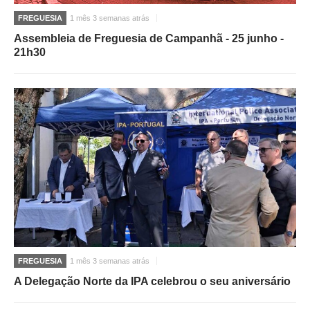
FREGUESIA
1 mês 3 semanas atrás
O GABINETE
Assembleia de Freguesia de Campanhã - 25 junho -
APOIO AOS DESEMPREGADOS
21h30
APOIO ÀS EMPRESAS
OFERTAS DE EMPREGO
CONTACTO E HORÁRIO GIP
CONTACTOS
FREGUESIA
1 mês 3 semanas atrás
A Delegação Norte da IPA celebrou o seu aniversário