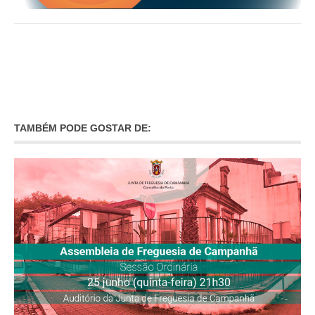
INVENTÁRIO
RECRUTAMENTO PESSOAL
CÓDIGO DE CONDUTA
ORÇAMENTO COLABORATIVO
FUNDO DE APOIO AO ASSOCIATIVISMO
SUBVENÇÕES PÚBLICAS
SERVIÇOS
TAMBÉM PODE GOSTAR DE:
GERAIS
SECRETARIA
CANÍDEOS
CEMITÉRIO
RECENSEAMENTO ELEITORAL
ATESTADOS
VENDA AMBULANTE
EMPREGO (GIP)