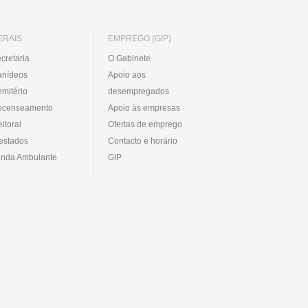
ERAIS
EMPREGO (GIP)
cretaria
O Gabinete
anídeos
Apoio aos
mitério
desempregados
ecenseamento
Apoio às empresas
eitoral
Ofertas de emprego
estados
Contacto e horário
nda Ambulante
GIP