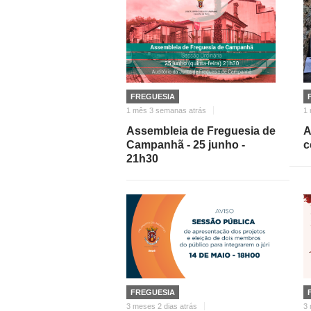
FREGUESIA
1 mês 3 semanas atrás
1 
Assembleia de Freguesia de
A
Campanhã - 25 junho -
c
21h30
FREGUESIA
3 meses 2 dias atrás
3