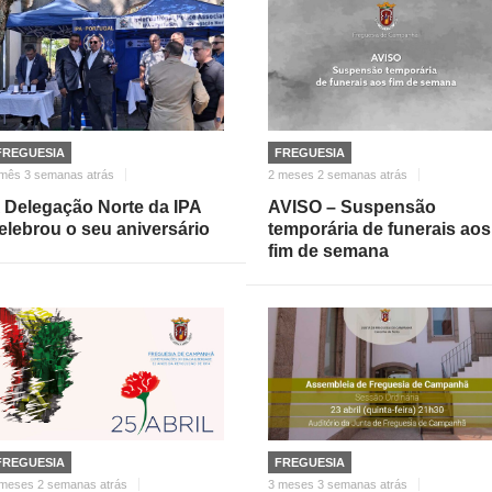
FREGUESIA
FREGUESIA
mês 3 semanas atrás
2 meses 2 semanas atrás
 Delegação Norte da IPA
AVISO – Suspensão
elebrou o seu aniversário
temporária de funerais aos
fim de semana
FREGUESIA
FREGUESIA
 meses 2 semanas atrás
3 meses 3 semanas atrás