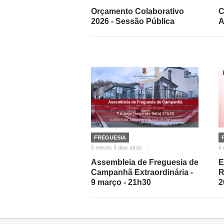
Orçamento Colaborativo
C
2026 - Sessão Pública
A
FREGUESIA
5 meses 5 dias atrás
6 
Assembleia de Freguesia de
E
Campanhã Extraordinária -
R
9 março - 21h30
2