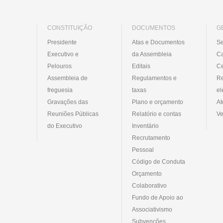
CONSTITUIÇÃO
DOCUMENTOS
G
Presidente
Atas e Documentos
Se
Executivo e
da Assembleia
C
Pelouros
Editais
Ce
Assembleia de
Regulamentos e
R
freguesia
taxas
el
Gravações das
Plano e orçamento
At
Reuniões Públicas
Relatório e contas
Ve
do Executivo
Inventário
Recrutamento
Pessoal
Código de Conduta
Orçamento
Colaborativo
Fundo de Apoio ao
Associativismo
Subvenções