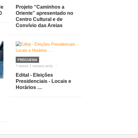
de
Projeto “Caminhos a
0
Oriente” apresentado no
Centro Cultural e de
Convívio das Areias
FREGUESIA
7 meses 1 semana atrás
Edital - Eleições
Presidenciais - Locais e
Horários ....