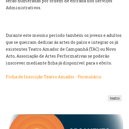
serão numeradas por ordem de entrada nos Serviços
Administrativos.
O GABINETE
APOIO AOS DESEMPREGADOS
APOIO ÀS EMPRESAS
OFERTAS DE EMPREGO
Durante este mesmo período também os jovens e adultos
CONTACTO E HORÁRIO GIP
que se queiram dedicar às artes do palco e integrar os já
existentes Teatro Amador de Campanhã (TAC) ou Novo
CONTACTOS
Acto, Associação de Artes Performativas se poderão
inscrever mediante ficha já disponível para o efeito.
Ficha de Inscrição Teatro Amador - Formulário
teatro