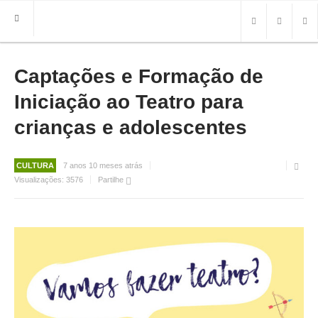
Captações e Formação de
HOME
FREGUESIA
Iniciação ao Teatro para
INFO
crianças e adolescentes
HISTÓRIA
MAPA
CULTURA
7 anos 10 meses atrás
Visualizações:
3576
Partilhe
ROTEIRO TURÍSTICO
TRANSPORTES
CONTACTOS ÚTEIS
IMPRENSA
BRASÃO
FOTOS