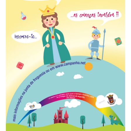
VÍDEOS
AUTARQUIA
CONSTITUIÇÃO
PRESIDENTE
EXECUTIVO E PELOUROS
ASSEMBLEIA DE FREGUESIA
GRAVAÇÕES DAS REUNIÕES PÚBLICAS DO EXECUTIVO
DOCUMENTOS
ATAS E DOCUMENTOS DA ASSEMBLEIA
EDITAIS
REGULAMENTOS E TAXAS
PLANO E ORÇAMENTO
RELATÓRIO E CONTAS