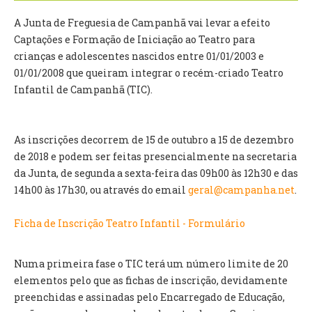
INVENTÁRIO
RECRUTAMENTO PESSOAL
A Junta de Freguesia de Campanhã vai levar a efeito
CÓDIGO DE CONDUTA
Captações e Formação de Iniciação ao Teatro para
ORÇAMENTO COLABORATIVO
crianças e adolescentes nascidos entre 01/01/2003 e
FUNDO DE APOIO AO ASSOCIATIVISMO
01/01/2008 que queiram integrar o recém-criado Teatro
SUBVENÇÕES PÚBLICAS
Infantil de Campanhã (TIC).
SERVIÇOS
As inscrições decorrem de 15 de outubro a 15 de dezembro
GERAIS
de 2018 e podem ser feitas presencialmente na secretaria
da Junta, de segunda a sexta-feira das 09h00 às 12h30 e das
SECRETARIA
14h00 às 17h30, ou através do email
geral@campanha.net
.
CANÍDEOS
CEMITÉRIO
Ficha de Inscrição Teatro Infantil - Formulário
RECENSEAMENTO ELEITORAL
ATESTADOS
Numa primeira fase o TIC terá um número limite de 20
VENDA AMBULANTE
elementos pelo que as fichas de inscrição, devidamente
preenchidas e assinadas pelo Encarregado de Educação,
EMPREGO (GIP)