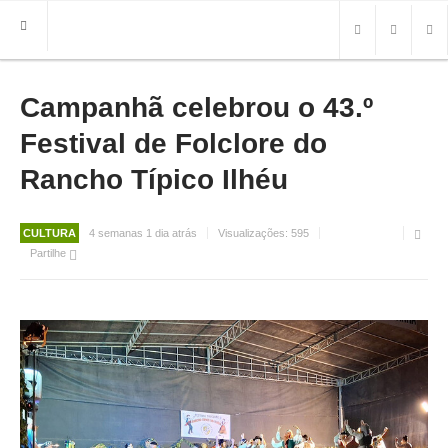
Campanhã celebrou o 43.º
HOME
FREGUESIA
Festival de Folclore do
INFO
Rancho Típico Ilhéu
HISTÓRIA
MAPA
CULTURA
4 semanas 1 dia atrás
Visualizações:
595
Partilhe
ROTEIRO TURÍSTICO
TRANSPORTES
CONTACTOS ÚTEIS
IMPRENSA
BRASÃO
FOTOS