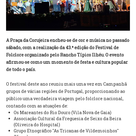
VÍDEOS
AUTARQUIA
CONSTITUIÇÃO
A Praça da Corujeira encheu-se de cor e música no passado
sábado, com a realização da 43.ª edição do Festival de
PRESIDENTE
Folclore organizado pelo Rancho Típico Ilhéu. O evento
EXECUTIVO E PELOUROS
afirmou-se como um momento de festa e cultura popular
ASSEMBLEIA DE FREGUESIA
de todo o país.
GRAVAÇÕES DAS REUNIÕES PÚBLICAS DO EXECUTIVO
O festival deste ano reuniu mais uma vez em Campanhã
DOCUMENTOS
grupos de várias regiões de Portugal, proporcionando ao
público uma verdadeira viagem pelo folclore nacional,
ATAS E DOCUMENTOS DA ASSEMBLEIA
contando com as atuações de:
EDITAIS
Os Mareantes do Rio Douro (Vila Nova de Gaia)
REGULAMENTOS E TAXAS
Associação Cultural da Freguesia de Seixo da Beira
PLANO E ORÇAMENTO
(Oliveira do Hospital)
Grupo Etnográfico "As Tricanas de Vildemoinhos"
RELATÓRIO E CONTAS