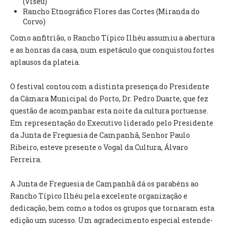
(Viseu)
INVENTÁRIO
Rancho Etnográfico Flores das Cortes (Miranda do
RECRUTAMENTO PESSOAL
Corvo)
CÓDIGO DE CONDUTA
Como anfitrião, o Rancho Típico Ilhéu assumiu a abertura
ORÇAMENTO COLABORATIVO
e as honras da casa, num espetáculo que conquistou fortes
FUNDO DE APOIO AO ASSOCIATIVISMO
aplausos da plateia.
SUBVENÇÕES PÚBLICAS
O festival contou com a distinta presença do Presidente
SERVIÇOS
da Câmara Municipal do Porto, Dr. Pedro Duarte, que fez
GERAIS
questão de acompanhar esta noite da cultura portuense.
Em representação do Executivo liderado pelo Presidente
da Junta de Freguesia de Campanhã, Senhor Paulo
SECRETARIA
Ribeiro, esteve presente o Vogal da Cultura, Álvaro
CANÍDEOS
Ferreira.
CEMITÉRIO
RECENSEAMENTO ELEITORAL
A Junta de Freguesia de Campanhã dá os parabéns ao
ATESTADOS
Rancho Típico Ilhéu pela excelente organização e
VENDA AMBULANTE
dedicação, bem como a todos os grupos que tornaram esta
edição um sucesso. Um agradecimento especial estende-
EMPREGO (GIP)