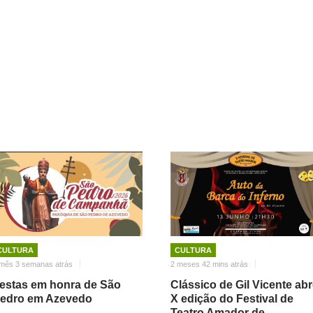
CULTURA
CULTURA
mês 3 semanas atrás
2 meses 42 mins atrás
estas em honra de São
Clássico de Gil Vicente ab
edro em Azevedo
X edição do Festival de
Teatro Amador de