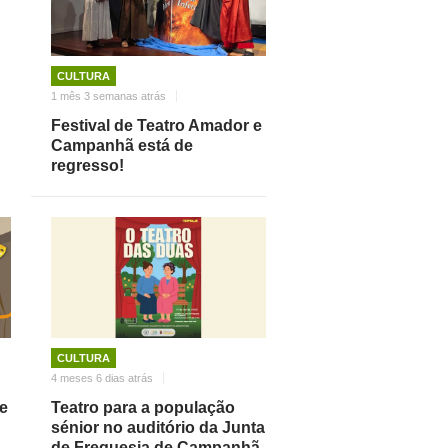
CULTURA
1 mês 3 semanas atrás
Festival de Teatro Amador e
Campanhã está de
regresso!
CULTURA
4 meses 6 dias atrás
re
Teatro para a população
sénior no auditório da Junta
de Freguesia de Campanhã