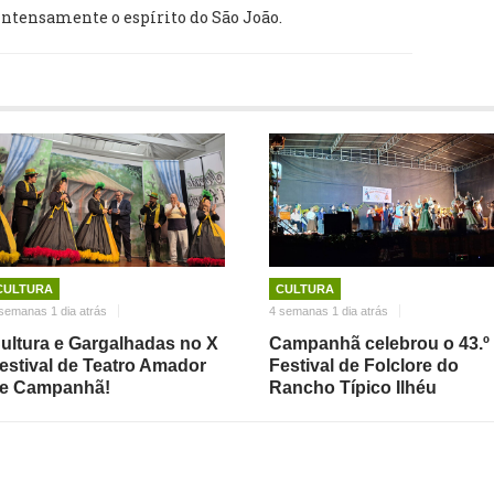
intensamente o espírito do São João.
CULTURA
CULTURA
semanas 1 dia atrás
4 semanas 1 dia atrás
ultura e Gargalhadas no X
Campanhã celebrou o 43.º
estival de Teatro Amador
Festival de Folclore do
e Campanhã!
Rancho Típico Ilhéu