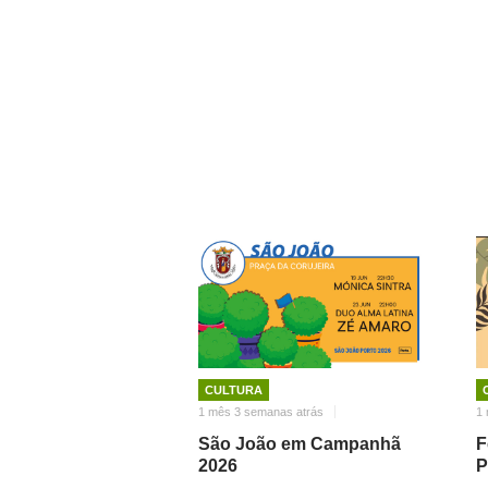
CULTURA
1 mês 3 semanas atrás
1 
São João em Campanhã
F
2026
P