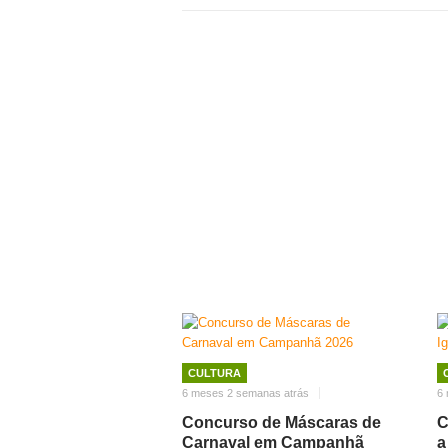
CULTURA
6 meses 2 semanas atrás
6
Concurso de Máscaras de
C
Carnaval em Campanhã
a