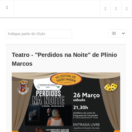
HOME
Indique parte do título
Qtd. a mostra
FREGUESIA
INFO
Teatro - "Perdidos na Noite" de Plínio
HISTÓRIA
Marcos
MAPA
ROTEIRO TURÍSTICO
TRANSPORTES
CONTACTOS ÚTEIS
IMPRENSA
BRASÃO
FOTOS