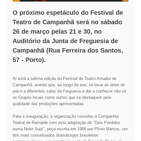
VÍDEOS
O próximo espetáculo do Festival de
AUTARQUIA
Teatro de Campanhã será no sábado
26 de março pelas 21 e 30, no
CONSTITUIÇÃO
Auditório da Junta de Freguesia de
PRESIDENTE
Campanhã (Rua Ferreira dos Santos,
EXECUTIVO E PELOUROS
57 - Porto).
ASSEMBLEIA DE FREGUESIA
GRAVAÇÕES DAS REUNIÕES PÚBLICAS DO EXECUTIVO
Aí está a sétima edição do Festival de Teatro Amador de
Campanhã, evento que, ao longo do ano, irá levar as artes do
DOCUMENTOS
palco a diferentes salas da Freguesia e dar a conhecer não só
os Grupos locais como outros que se destaquem pela
qualidade das produções apresentadas.
ATAS E DOCUMENTOS DA ASSEMBLEIA
EDITAIS
Para a inauguração, a organização convidou a Companhia
REGULAMENTOS E TAXAS
Teatral de Ramalde com esta adaptação de "Dois Perdidos
PLANO E ORÇAMENTO
numa Noite Suja", peça escrita em 1966 por Plínio Marcos, um
RELATÓRIO E CONTAS
dos mais conceituados dramaturgos brasileiros