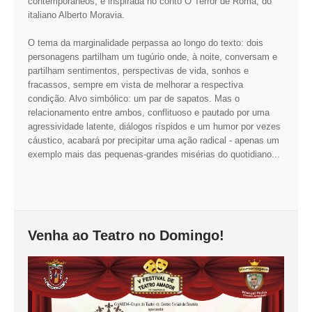
contemporâneos, e inspirada no conto O Terror de Roma, do
INVENTÁRIO
italiano Alberto Moravia.
RECRUTAMENTO PESSOAL
CÓDIGO DE CONDUTA
O tema da marginalidade perpassa ao longo do texto: dois
ORÇAMENTO COLABORATIVO
personagens partilham um tugúrio onde, à noite, conversam e
FUNDO DE APOIO AO ASSOCIATIVISMO
partilham sentimentos, perspectivas de vida, sonhos e
fracassos, sempre em vista de melhorar a respectiva
SUBVENÇÕES PÚBLICAS
condição. Alvo simbólico: um par de sapatos. Mas o
relacionamento entre ambos, conflituoso e pautado por uma
SERVIÇOS
agressividade latente, diálogos ríspidos e um humor por vezes
cáustico, acabará por precipitar uma ação radical - apenas um
GERAIS
exemplo mais das pequenas-grandes misérias do quotidiano...
SECRETARIA
CANÍDEOS
CEMITÉRIO
Venha ao Teatro no Domingo!
RECENSEAMENTO ELEITORAL
ATESTADOS
VENDA AMBULANTE
EMPREGO (GIP)