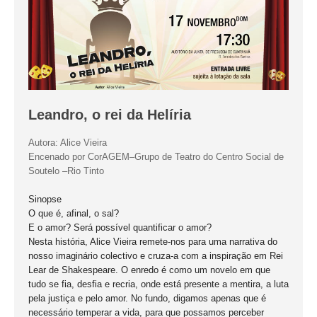
O GABINETE
APOIO AOS DESEMPREGADOS
APOIO ÀS EMPRESAS
OFERTAS DE EMPREGO
CONTACTO E HORÁRIO GIP
Leandro, o rei da Helíria
CONTACTOS
Autora: Alice Vieira
Encenado por CorAGEM–Grupo de Teatro do Centro Social de
Soutelo –Rio Tinto
Sinopse
O que é, afinal, o sal?
E
o amor? Será possível quantificar o amor?
Nesta história, Alice Vieira remete-nos para uma narrativa do
nosso imaginário colectivo e cruza-a com a inspiração em Rei
Lear de Shakespeare. O enredo é como um novelo em que
tudo se fia, desfia e recria, onde está presente a mentira, a luta
pela justiça e pelo amor. No fundo, digamos apenas que é
necessário temperar a vida, para que possamos perceber