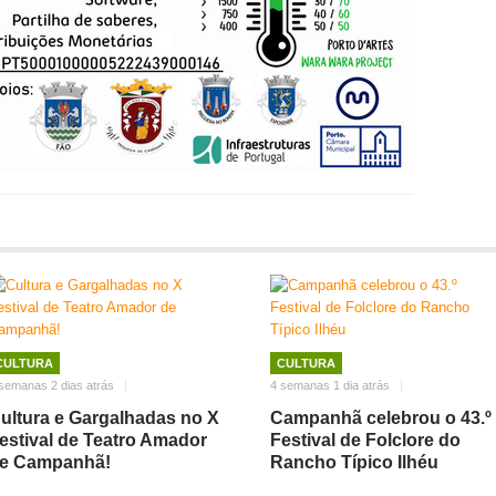
CULTURA
CULTURA
semanas 2 dias atrás
4 semanas 1 dia atrás
ultura e Gargalhadas no X
Campanhã celebrou o 43.º
estival de Teatro Amador
Festival de Folclore do
e Campanhã!
Rancho Típico Ilhéu