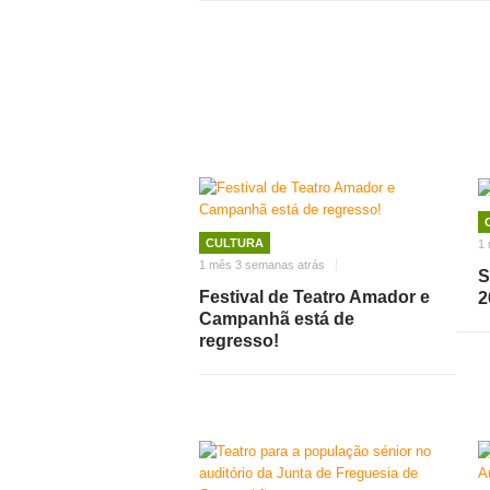
CULTURA
1 
1 mês 3 semanas atrás
S
Festival de Teatro Amador e
2
Campanhã está de
regresso!