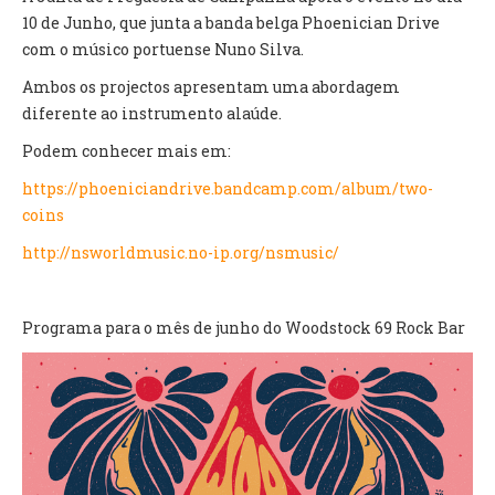
INVENTÁRIO
10 de Junho, que junta a banda belga Phoenician Drive
RECRUTAMENTO PESSOAL
com o músico portuense Nuno Silva.
CÓDIGO DE CONDUTA
Ambos os projectos apresentam uma abordagem
ORÇAMENTO COLABORATIVO
diferente ao instrumento alaúde.
FUNDO DE APOIO AO ASSOCIATIVISMO
SUBVENÇÕES PÚBLICAS
Podem conhecer mais em:
https://phoeniciandrive.
bandcamp.com/album/two-
SERVIÇOS
coins
GERAIS
http://nsworldmusic.no-ip.org/
nsmusic/
SECRETARIA
CANÍDEOS
Programa para o mês de junho do Woodstock 69 Rock Bar
CEMITÉRIO
RECENSEAMENTO ELEITORAL
ATESTADOS
VENDA AMBULANTE
EMPREGO (GIP)