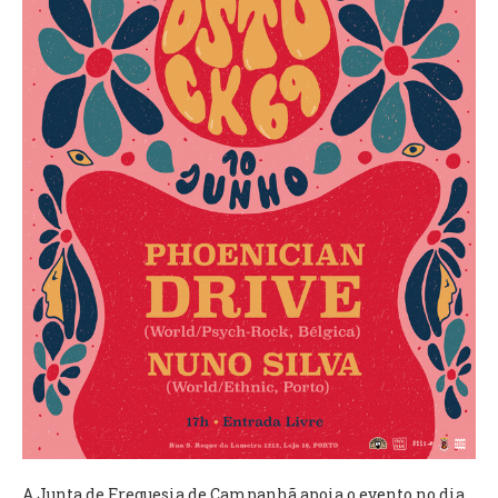
VÍDEOS
AUTARQUIA
CONSTITUIÇÃO
PRESIDENTE
EXECUTIVO E PELOUROS
ASSEMBLEIA DE FREGUESIA
GRAVAÇÕES DAS REUNIÕES PÚBLICAS DO EXECUTIVO
DOCUMENTOS
ATAS E DOCUMENTOS DA ASSEMBLEIA
EDITAIS
REGULAMENTOS E TAXAS
PLANO E ORÇAMENTO
RELATÓRIO E CONTAS
A Junta de Freguesia de Campanhã apoia o evento no dia