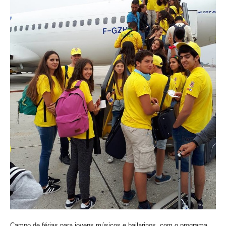
VÍDEOS
AUTARQUIA
CONSTITUIÇÃO
PRESIDENTE
EXECUTIVO E PELOUROS
ASSEMBLEIA DE FREGUESIA
GRAVAÇÕES DAS REUNIÕES PÚBLICAS DO EXECUTIVO
DOCUMENTOS
ATAS E DOCUMENTOS DA ASSEMBLEIA
EDITAIS
REGULAMENTOS E TAXAS
PLANO E ORÇAMENTO
RELATÓRIO E CONTAS
Campo de férias para jovens músicos e bailarinos, com o programa