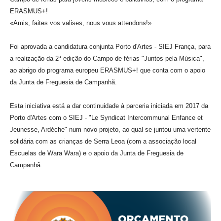
INVENTÁRIO
ERASMUS+!
RECRUTAMENTO PESSOAL
«Amis, faites vos valises, nous vous attendons!»
CÓDIGO DE CONDUTA
ORÇAMENTO COLABORATIVO
Foi aprovada a candidatura conjunta Porto d'Artes - SIEJ França, para
FUNDO DE APOIO AO ASSOCIATIVISMO
a realização da 2ª edição do Campo de férias "Juntos pela Música",
SUBVENÇÕES PÚBLICAS
ao abrigo do programa europeu ERASMUS+! que conta com o apoio
da Junta de Freguesia de Campanhã.
SERVIÇOS
GERAIS
Esta iniciativa está a dar continuidade à parceria iniciada em 2017 da
Porto d'Artes com o SIEJ - "Le Syndicat Intercommunal Enfance et
Jeunesse, Ardéche" num novo projeto, ao qual se juntou uma vertente
SECRETARIA
solidária com as crianças de Serra Leoa (com a associação local
CANÍDEOS
Escuelas de Wara Wara) e o apoio da Junta de Freguesia de
CEMITÉRIO
Campanhã.
RECENSEAMENTO ELEITORAL
ATESTADOS
VENDA AMBULANTE
EMPREGO (GIP)