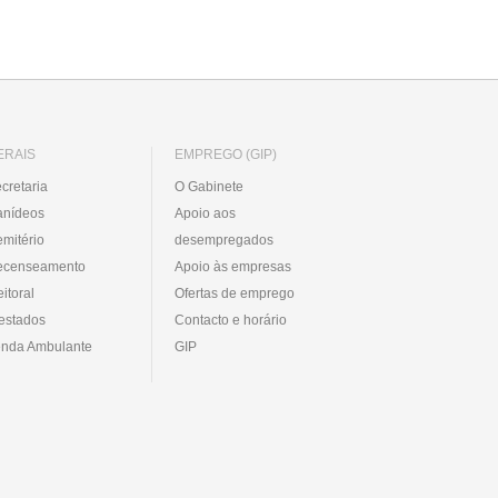
ERAIS
EMPREGO (GIP)
cretaria
O Gabinete
anídeos
Apoio aos
mitério
desempregados
ecenseamento
Apoio às empresas
eitoral
Ofertas de emprego
estados
Contacto e horário
nda Ambulante
GIP