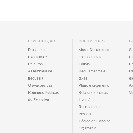
CONSTITUIÇÃO
DOCUMENTOS
G
Presidente
Atas e Documentos
Se
Executivo e
da Assembleia
C
Pelouros
Editais
Ce
Assembleia de
Regulamentos e
R
freguesia
taxas
el
Gravações das
Plano e orçamento
At
Reuniões Públicas
Relatório e contas
Ve
do Executivo
Inventário
Recrutamento
Pessoal
Código de Conduta
Orçamento