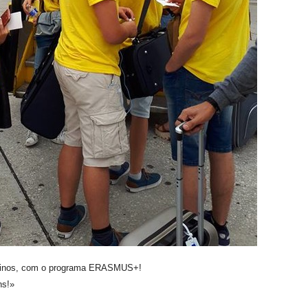
larinos, com o programa ERASMUS+!
ns!»