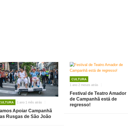
CULTURA
1 ano 2 meses atrás
Festival de Teatro Amador
de Campanhã está de
CULTURA
1 ano 1 mês atrás
regresso!
amos Apoiar Campanhã
as Rusgas de São João