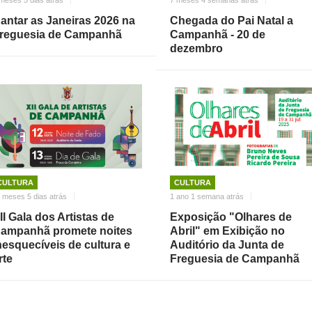
antar as Janeiras 2026 na
Chegada do Pai Natal a
reguesia de Campanhã
Campanhã - 20 de
dezembro
CULTURA
CULTURA
 meses 5 dias atrás
1 ano 1 semana atrás
II Gala dos Artistas de
Exposição "Olhares de
ampanhã promete noites
Abril" em Exibição no
nesquecíveis de cultura e
Auditório da Junta de
rte
Freguesia de Campanhã