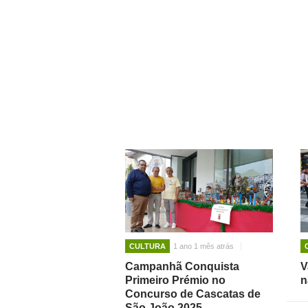
CULTURA
1 ano 1 mês atrás
Campanhã Conquista
V
Primeiro Prémio no
n
Concurso de Cascatas de
São João 2025