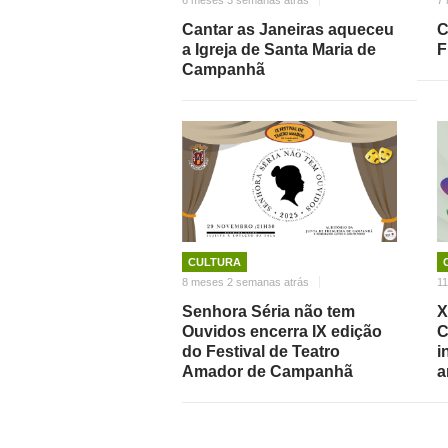
Cantar as Janeiras aqueceu
C
a Igreja de Santa Maria de
F
Campanhã
CULTURA
8 meses 2 semanas atrás
11
Senhora Séria não tem
X
Ouvidos encerra IX edição
C
do Festival de Teatro
i
Amador de Campanhã
a