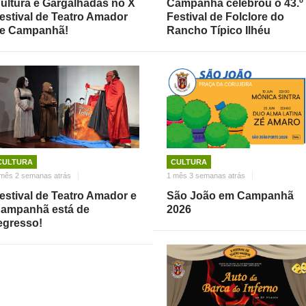
ultura e Gargalhadas no X
Campanhã celebrou o 43.º
estival de Teatro Amador
Festival de Folclore do
e Campanhã!
Rancho Típico Ilhéu
CULTURA
CULTURA
mês 2 semanas atrás
1 mês 3 semanas atrás
estival de Teatro Amador e
São João em Campanhã
ampanhã está de
2026
egresso!