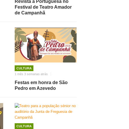
Revista à Portuguesa no
Festival de Teatro Amador
de Campanhã
CULTURA
1 mês 3 semanas atrás
Festas em honra de São
Pedro em Azevedo
CULTURA