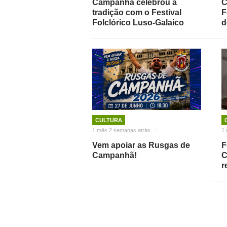
Campanhã celebrou a
C
tradição com o Festival
F
Folclórico Luso-Galaico
d
CULTURA
1 mês 2 semanas atrás
1 
Vem apoiar as Rusgas de
F
Campanhã!
C
r