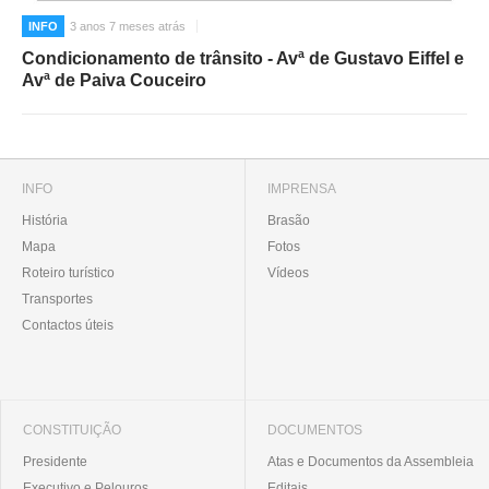
INFO
3 anos 7 meses atrás
Condicionamento de trânsito - Avª de Gustavo Eiffel e
Avª de Paiva Couceiro
INFO
IMPRENSA
História
Brasão
Mapa
Fotos
Roteiro turístico
Vídeos
Transportes
Contactos úteis
CONSTITUIÇÃO
DOCUMENTOS
Presidente
Atas e Documentos da Assembleia
Executivo e Pelouros
Editais