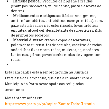
Higiene pessoal
: Produtos de higiene e fraldas
INVENTÁRIO
(champôs, sabonetes/gel de banho, pasta e escovas de
RECRUTAMENTO PESSOAL
dentes);
CÓDIGO DE CONDUTA
Medicamentos e artigos sanitários
: Analgésicos,
ORÇAMENTO COLABORATIVO
anti-inflamatórios, antibióticos (comprimidos), soro,
FUNDO DE APOIO AO ASSOCIATIVISMO
gaze esterilizada e não esterilizada, luvas médicas
em latex, álcool gel, desinfetante de superfícies, Kits
SUBVENÇÕES PÚBLICAS
de primeiros socorros;
Material diverso:
Pratos e copos descartáveis,
SERVIÇOS
palamenta e utensílios de cozinha, cadeiras de rodas,
andarilhos fixos e com rodas, muletas, aquecedores,
GERAIS
lanternas, pilhas, powerbanks malas de viagem com
rodas.
SECRETARIA
CANÍDEOS
Esta campanha está a ser promovida na Junta de
CEMITÉRIO
Freguesia de Campanhã, que está a colaborar com o
RECENSEAMENTO ELEITORAL
Município do Porto neste apoio aos refugiados
ATESTADOS
ucranianos.
VENDA AMBULANTE
Mais informações em
https://www.porto.pt/pt/topico/SomosTodosUcrania
EMPREGO (GIP)