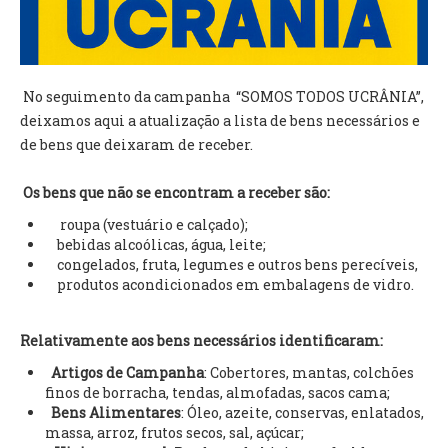
VÍDEOS
AUTARQUIA
No seguimento da campanha “SOMOS TODOS UCRÂNIA”,
CONSTITUIÇÃO
deixamos aqui a atualização a lista de bens necessários e
de bens que deixaram de receber.
PRESIDENTE
EXECUTIVO E PELOUROS
Os bens que não se encontram a receber são:
ASSEMBLEIA DE FREGUESIA
roupa (vestuário e calçado);
GRAVAÇÕES DAS REUNIÕES PÚBLICAS DO EXECUTIVO
bebidas alcoólicas, água, leite;
congelados, fruta, legumes e outros bens perecíveis,
DOCUMENTOS
produtos acondicionados em embalagens de vidro.
ATAS E DOCUMENTOS DA ASSEMBLEIA
Relativamente aos bens necessários identificaram:
EDITAIS
Artigos de Campanha
: Cobertores, mantas, colchões
REGULAMENTOS E TAXAS
finos de borracha, tendas, almofadas, sacos cama;
PLANO E ORÇAMENTO
Bens Alimentares
: Óleo, azeite, conservas, enlatados,
RELATÓRIO E CONTAS
massa, arroz, frutos secos, sal, açúcar;