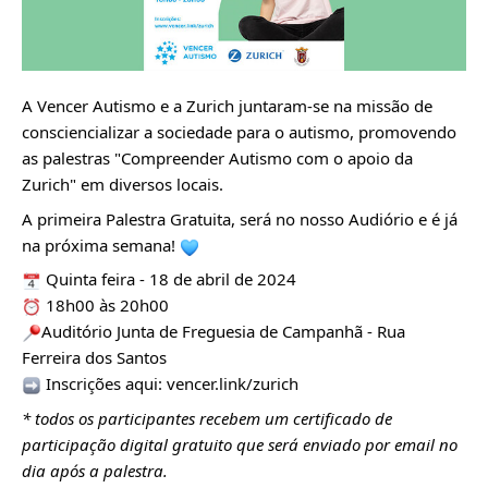
VÍDEOS
AUTARQUIA
A Vencer Autismo e a
Zurich
juntaram-se na missão de
CONSTITUIÇÃO
consciencializar a sociedade para o autismo, promovendo
as palestras "Compreender Autismo com o apoio da
PRESIDENTE
Zurich" em diversos locais.
EXECUTIVO E PELOUROS
A primeira Palestra Gratuita, será no nosso Audiório e é já
ASSEMBLEIA DE FREGUESIA
na próxima semana!
GRAVAÇÕES DAS REUNIÕES PÚBLICAS DO EXECUTIVO
Quinta feira - 18 de abril de 2024
DOCUMENTOS
18h00 às 20h00
Auditório Junta de Freguesia de Campanhã - Rua
Ferreira dos Santos
ATAS E DOCUMENTOS DA ASSEMBLEIA
Inscrições aqui:
vencer.link/zurich
EDITAIS
* todos os participantes recebem um certificado de
REGULAMENTOS E TAXAS
participação digital gratuito que será enviado por email no
PLANO E ORÇAMENTO
dia após a palestra.
RELATÓRIO E CONTAS