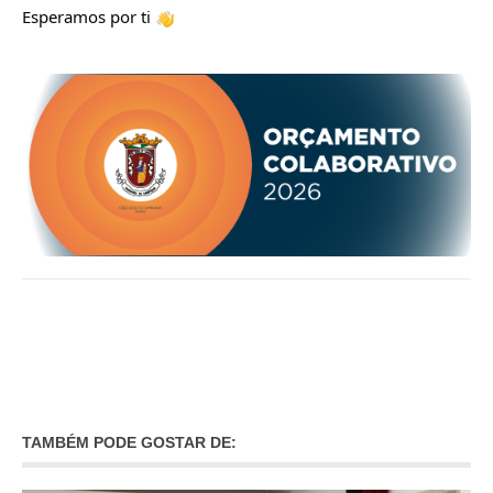
INVENTÁRIO
Esperamos por ti
RECRUTAMENTO PESSOAL
CÓDIGO DE CONDUTA
ORÇAMENTO COLABORATIVO
FUNDO DE APOIO AO ASSOCIATIVISMO
SUBVENÇÕES PÚBLICAS
SERVIÇOS
GERAIS
SECRETARIA
CANÍDEOS
CEMITÉRIO
RECENSEAMENTO ELEITORAL
ATESTADOS
VENDA AMBULANTE
TAMBÉM PODE GOSTAR DE:
EMPREGO (GIP)