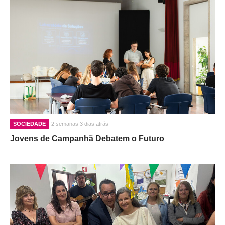
O GABINETE
APOIO AOS DESEMPREGADOS
APOIO ÀS EMPRESAS
OFERTAS DE EMPREGO
CONTACTO E HORÁRIO GIP
CONTACTOS
SOCIEDADE
2 semanas 3 dias atrás
Jovens de Campanhã Debatem o Futuro