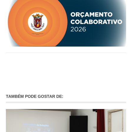
INVENTÁRIO
RECRUTAMENTO PESSOAL
CÓDIGO DE CONDUTA
ORÇAMENTO COLABORATIVO
FUNDO DE APOIO AO ASSOCIATIVISMO
SUBVENÇÕES PÚBLICAS
SERVIÇOS
GERAIS
SECRETARIA
CANÍDEOS
CEMITÉRIO
TAMBÉM PODE GOSTAR DE:
RECENSEAMENTO ELEITORAL
ATESTADOS
VENDA AMBULANTE
EMPREGO (GIP)