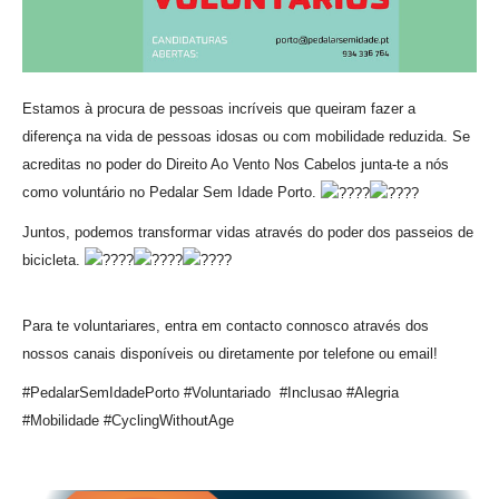
VÍDEOS
AUTARQUIA
Estamos à procura de pessoas incríveis que queiram fazer a
CONSTITUIÇÃO
diferença na vida de pessoas idosas ou com mobilidade reduzida. Se
acreditas no poder do Direito Ao Vento Nos Cabelos junta-te a nós
PRESIDENTE
como voluntário no Pedalar Sem Idade Porto.
EXECUTIVO E PELOUROS
ASSEMBLEIA DE FREGUESIA
Juntos, podemos transformar vidas através do poder dos passeios de
GRAVAÇÕES DAS REUNIÕES PÚBLICAS DO EXECUTIVO
bicicleta.
DOCUMENTOS
Para te voluntariares, entra em contacto connosco através dos
nossos canais disponíveis ou diretamente por telefone ou email!
ATAS E DOCUMENTOS DA ASSEMBLEIA
#PedalarSemIdadePorto #Voluntariado #Inclusao #Alegria
EDITAIS
#Mobilidade #CyclingWithoutAge
REGULAMENTOS E TAXAS
PLANO E ORÇAMENTO
RELATÓRIO E CONTAS