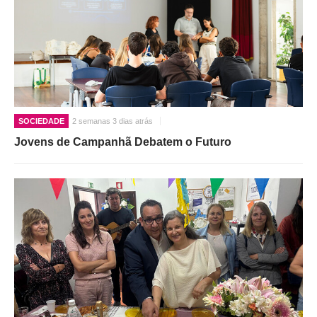
O GABINETE
APOIO AOS DESEMPREGADOS
APOIO ÀS EMPRESAS
OFERTAS DE EMPREGO
CONTACTO E HORÁRIO GIP
SOCIEDADE
2 semanas 3 dias atrás
CONTACTOS
Jovens de Campanhã Debatem o Futuro