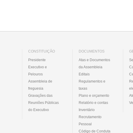
CONSTITUIÇÃO
DOCUMENTOS
G
Presidente
Atas e Documentos
Se
Executivo e
da Assembleia
C
Pelouros
Editais
Ce
Assembleia de
Regulamentos e
R
freguesia
taxas
el
Gravações das
Plano e orçamento
At
Reuniões Públicas
Relatório e contas
Ve
do Executivo
Inventário
Recrutamento
Pessoal
Código de Conduta