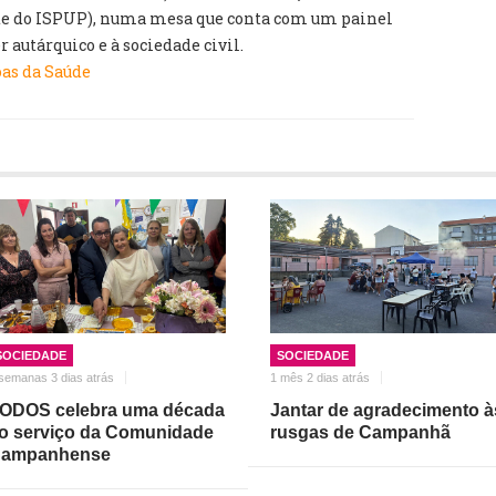
te do ISPUP), numa mesa que conta com um painel
r autárquico e à sociedade civil.
oas da Saúde
SOCIEDADE
SOCIEDADE
semanas 3 dias atrás
1 mês 2 dias atrás
ODOS celebra uma década
Jantar de agradecimento à
o serviço da Comunidade
rusgas de Campanhã
ampanhense