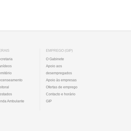
ERAIS
EMPREGO (GIP)
cretaria
O Gabinete
anídeos
Apoio aos
mitério
desempregados
ecenseamento
Apoio às empresas
eitoral
Ofertas de emprego
estados
Contacto e horário
nda Ambulante
GIP