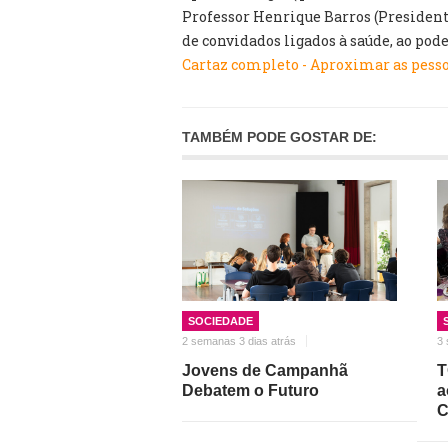
Professor Henrique Barros (Presiden
de convidados ligados à saúde, ao pode
Cartaz completo - Aproximar as pess
TAMBÉM PODE GOSTAR DE:
SOCIEDADE
2 semanas 3 dias atrás
3 
Jovens de Campanhã
T
Debatem o Futuro
a
C