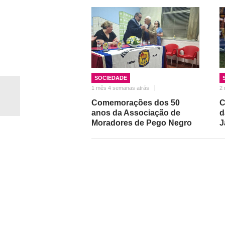
SOCIEDADE
1 mês 4 semanas atrás
2 
Comemorações dos 50
C
anos da Associação de
d
Moradores de Pego Negro
J