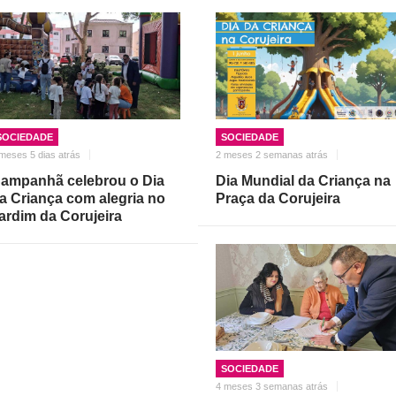
SOCIEDADE
SOCIEDADE
meses 5 dias atrás
2 meses 2 semanas atrás
ampanhã celebrou o Dia
Dia Mundial da Criança na
a Criança com alegria no
Praça da Corujeira
ardim da Corujeira
SOCIEDADE
4 meses 3 semanas atrás