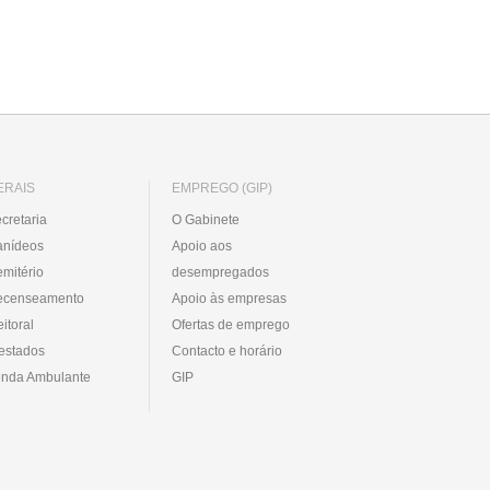
ERAIS
EMPREGO (GIP)
cretaria
O Gabinete
anídeos
Apoio aos
mitério
desempregados
ecenseamento
Apoio às empresas
eitoral
Ofertas de emprego
estados
Contacto e horário
nda Ambulante
GIP