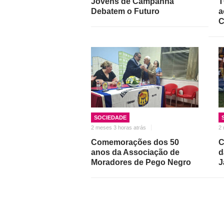
Jovens de Campanhã
T
Debatem o Futuro
a
C
SOCIEDADE
2 meses 3 horas atrás
2 
Comemorações dos 50
C
anos da Associação de
d
Moradores de Pego Negro
J