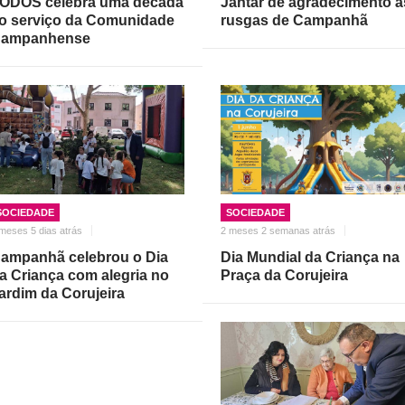
ODOS celebra uma década
Jantar de agradecimento à
o serviço da Comunidade
rusgas de Campanhã
ampanhense
SOCIEDADE
SOCIEDADE
meses 5 dias atrás
2 meses 2 semanas atrás
ampanhã celebrou o Dia
Dia Mundial da Criança na
a Criança com alegria no
Praça da Corujeira
ardim da Corujeira