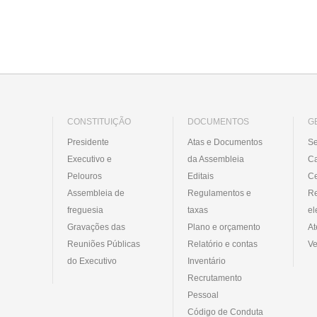
CONSTITUIÇÃO
DOCUMENTOS
G
Presidente
Atas e Documentos
Se
Executivo e
da Assembleia
C
Pelouros
Editais
Ce
Assembleia de
Regulamentos e
R
freguesia
taxas
el
Gravações das
Plano e orçamento
At
Reuniões Públicas
Relatório e contas
Ve
do Executivo
Inventário
Recrutamento
Pessoal
Código de Conduta