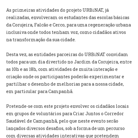
INVENTÁRIO
RECRUTAMENTO PESSOAL
As primeiras atividades do projeto URBiNAT, já
CÓDIGO DE CONDUTA
realizadas, envolveram os estudantes das escolas básicas
ORÇAMENTO COLABORATIVO
da Corujeira, Falcão e Cerco, para uma regeneração urbana
FUNDO DE APOIO AO ASSOCIATIVISMO
inclusiva onde todos tenham voz, como cidadãos ativos
SUBVENÇÕES PÚBLICAS
na transformação da sua cidade.
Desta vez, as entidades parceiras do URBiNAT convidam
SERVIÇOS
todos para um dia divertido no Jardim da Corujeira, entre
GERAIS
as 10h e as 18h, com atividades de muita interação e
criação onde os participantes poderão experimentar e
SECRETARIA
partilhar o desenho de melhorias para a nossa cidade,
CANÍDEOS
em particular para Campanhã.
CEMITÉRIO
RECENSEAMENTO ELEITORAL
Pretende-se com este projeto envolver os cidadãos locais
ATESTADOS
em grupos de voluntários para Criar Juntos o Corredor
VENDA AMBULANTE
Saudável de Campanhã, pelo que neste evento serão
lançados diversos desafios, sob a forma de um percurso
EMPREGO (GIP)
com diversas atividades interativas que pretendem