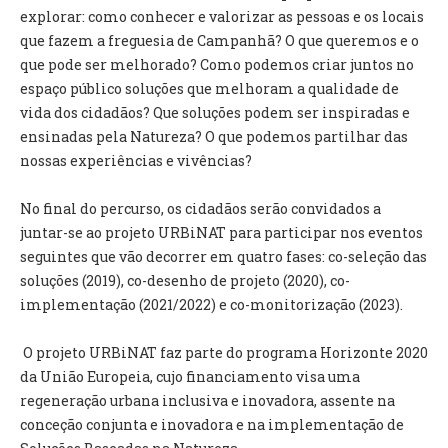
explorar: como conhecer e valorizar as pessoas e os locais
que fazem a freguesia de Campanhã? O que queremos e o
O GABINETE
que pode ser melhorado? Como podemos criar juntos no
APOIO AOS DESEMPREGADOS
espaço público soluções que melhoram a qualidade de
APOIO ÀS EMPRESAS
vida dos cidadãos? Que soluções podem ser inspiradas e
OFERTAS DE EMPREGO
ensinadas pela Natureza? O que podemos partilhar das
CONTACTO E HORÁRIO GIP
nossas experiências e vivências?
CONTACTOS
No final do percurso, os cidadãos serão convidados a
juntar-se ao projeto URBiNAT para participar nos eventos
seguintes que vão decorrer em quatro fases: co-seleção das
soluções (2019), co-desenho de projeto (2020), co-
implementação (2021/2022) e co-monitorização (2023).
O projeto URBiNAT faz parte do programa Horizonte 2020
da União Europeia, cujo financiamento visa uma
regeneração urbana inclusiva e inovadora, assente na
conceção conjunta e inovadora e na implementação de