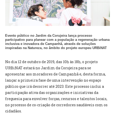
VÍDEOS
AUTARQUIA
CONSTITUIÇÃO
Evento público no Jardim da Corujeira lança processo
participativo para planear com a população a regeneração urbana
PRESIDENTE
inclusiva e inovadora de Campanhã, através de soluções
EXECUTIVO E PELOUROS
inspiradas na Natureza, no âmbito do projeto europeu URBiNAT
ASSEMBLEIA DE FREGUESIA
GRAVAÇÕES DAS REUNIÕES PÚBLICAS DO EXECUTIVO
No dia 12 de outubro de 2019, das 10h às 18h, o projeto
URBiNAT estará no Jardim da Corujeira para se
DOCUMENTOS
apresentar aos moradores de Campanhã e, desta forma,
lançar a primeira fase de uma intervenção no espaço
ATAS E DOCUMENTOS DA ASSEMBLEIA
público que irá decorrer até 2023. Este processo inclui a
EDITAIS
participação ativa das organizações e iniciativas da
REGULAMENTOS E TAXAS
freguesia para envolver forças, recursos e talentos locais,
PLANO E ORÇAMENTO
no processo de co-criação de corredores saudáveis com os
RELATÓRIO E CONTAS
cidadãos.