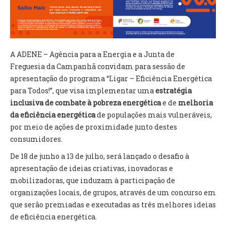
VÍDEOS
AUTARQUIA
CONSTITUIÇÃO
A ADENE – Agência para a Energia e a Junta de
Freguesia da Campanhã convidam para sessão de
apresentação do programa “Ligar – Eficiência Energética
PRESIDENTE
para Todos!”, que visa implementar uma
estratégia
EXECUTIVO E PELOUROS
inclusiva de combate à pobreza energética
e de
melhoria
ASSEMBLEIA DE FREGUESIA
da eficiência energética
de populações mais vulneráveis,
GRAVAÇÕES DAS REUNIÕES PÚBLICAS DO EXECUTIVO
por meio de ações de proximidade junto destes
consumidores.
DOCUMENTOS
De 18 de junho a 13 de julho, será lançado o desafio à
apresentação de ideias criativas, inovadoras e
ATAS E DOCUMENTOS DA ASSEMBLEIA
mobilizadoras, que induzam à participação de
EDITAIS
organizações locais, de grupos, através de um concurso em
REGULAMENTOS E TAXAS
que serão premiadas e executadas as três melhores ideias
PLANO E ORÇAMENTO
de eficiência energética.
RELATÓRIO E CONTAS