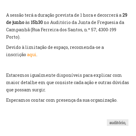
INVENTÁRIO
RECRUTAMENTO PESSOAL
A sessão terá a duração prevista de 1 hora e decorrerá a
29
CÓDIGO DE CONDUTA
de junho
às
15h30
no Auditório da Junta de Freguesia da
ORÇAMENTO COLABORATIVO
Campanhã (Rua Ferreira dos Santos, n.º 57; 4300-199
FUNDO DE APOIO AO ASSOCIATIVISMO
Porto).
SUBVENÇÕES PÚBLICAS
Devido à limitação de espaço, recomenda-se a
SERVIÇOS
inscrição
aqui
.
GERAIS
Estaremos igualmente disponíveis para explicar com
maior detalhe em que consiste cada ação e outras dúvidas
SECRETARIA
que possam surgir.
CANÍDEOS
CEMITÉRIO
Esperamos contar com presença da sua organização.
RECENSEAMENTO ELEITORAL
ATESTADOS
VENDA AMBULANTE
auditório,
EMPREGO (GIP)