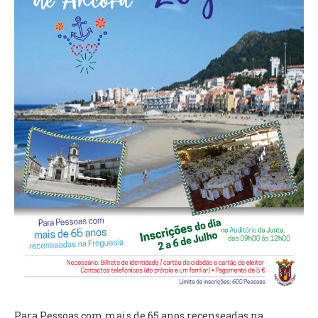
VÍDEOS
AUTARQUIA
CONSTITUIÇÃO
PRESIDENTE
EXECUTIVO E PELOUROS
ASSEMBLEIA DE FREGUESIA
GRAVAÇÕES DAS REUNIÕES PÚBLICAS DO EXECUTIVO
DOCUMENTOS
ATAS E DOCUMENTOS DA ASSEMBLEIA
EDITAIS
REGULAMENTOS E TAXAS
PLANO E ORÇAMENTO
RELATÓRIO E CONTAS
Para Pessoas com mais de 65 anos recenseadas na