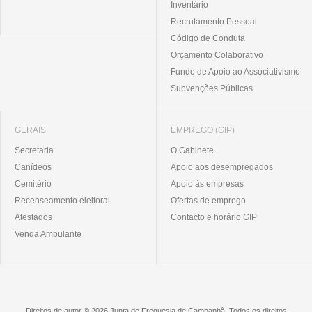
Inventário
Recrutamento Pessoal
Código de Conduta
Orçamento Colaborativo
Fundo de Apoio ao Associativismo
Subvenções Públicas
GERAIS
EMPREGO (GIP)
Secretaria
O Gabinete
Canídeos
Apoio aos desempregados
Cemitério
Apoio às empresas
Recenseamento eleitoral
Ofertas de emprego
Atestados
Contacto e horário GIP
Venda Ambulante
Direitos de autor © 2026 Junta de Freguesia de Campanhã. Todos os direitos