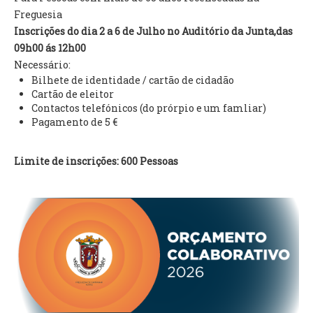
INVENTÁRIO
Freguesia
RECRUTAMENTO PESSOAL
Inscrições do dia 2 a 6 de Julho no Auditório da Junta,das
CÓDIGO DE CONDUTA
09h00 ás 12h00
ORÇAMENTO COLABORATIVO
Necessário:
FUNDO DE APOIO AO ASSOCIATIVISMO
Bilhete de identidade / cartão de cidadão
SUBVENÇÕES PÚBLICAS
Cartão de eleitor
Contactos telefónicos (do prórpio e um famliar)
Pagamento de 5 €
SERVIÇOS
GERAIS
Limite de inscrições: 600 Pessoas
SECRETARIA
CANÍDEOS
CEMITÉRIO
RECENSEAMENTO ELEITORAL
ATESTADOS
VENDA AMBULANTE
EMPREGO (GIP)