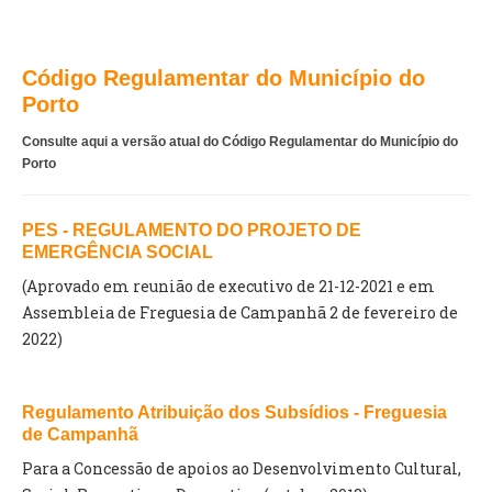
VÍDEOS
AUTARQUIA
Código Regulamentar do Município do
Porto
CONSTITUIÇÃO
Consulte aqui a versão atual do Código Regulamentar do Município do
Porto
PRESIDENTE
EXECUTIVO E PELOUROS
ASSEMBLEIA DE FREGUESIA
PES - REGULAMENTO DO PROJETO DE
GRAVAÇÕES DAS REUNIÕES PÚBLICAS DO EXECUTIVO
EMERGÊNCIA SOCIAL
(Aprovado em reunião de executivo de 21-12-2021 e em
DOCUMENTOS
Assembleia de Freguesia de Campanhã 2 de fevereiro de
2022)
ATAS E DOCUMENTOS DA ASSEMBLEIA
EDITAIS
Regulamento Atribuição dos Subsídios - Freguesia
REGULAMENTOS E TAXAS
de Campanhã
PLANO E ORÇAMENTO
Para a Concessão de apoios ao Desenvolvimento Cultural,
RELATÓRIO E CONTAS