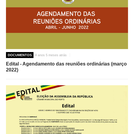
O GABINETE
APOIO AOS DESEMPREGADOS
APOIO ÀS EMPRESAS
OFERTAS DE EMPREGO
CONTACTO E HORÁRIO GIP
DOCUMENTOS
4 anos 5 meses atrás
CONTACTOS
Edital - Agendamento das reuniões ordinárias (março
2022)