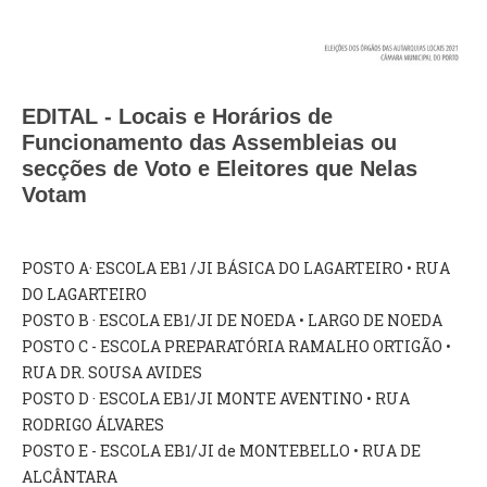
VÍDEOS
AUTARQUIA
CONSTITUIÇÃO
EDITAL - Locais e Horários de
Funcionamento das Assembleias ou
secções de Voto e Eleitores que Nelas
PRESIDENTE
Votam
EXECUTIVO E PELOUROS
ASSEMBLEIA DE FREGUESIA
GRAVAÇÕES DAS REUNIÕES PÚBLICAS DO EXECUTIVO
POSTO A· ESCOLA EB1 /JI BÁSICA DO LAGARTEIRO • RUA
DO LAGARTEIRO
DOCUMENTOS
POSTO B · ESCOLA EB1/JI DE NOEDA • LARGO DE NOEDA
POSTO C - ESCOLA PREPARATÓRIA RAMALHO ORTIGÃO •
ATAS E DOCUMENTOS DA ASSEMBLEIA
RUA DR. SOUSA AVIDES
EDITAIS
POSTO D · ESCOLA EB1/JI MONTE AVENTINO • RUA
REGULAMENTOS E TAXAS
RODRIGO ÁLVARES
PLANO E ORÇAMENTO
POSTO E - ESCOLA EB1/JI de MONTEBELLO • RUA DE
RELATÓRIO E CONTAS
ALCÂNTARA