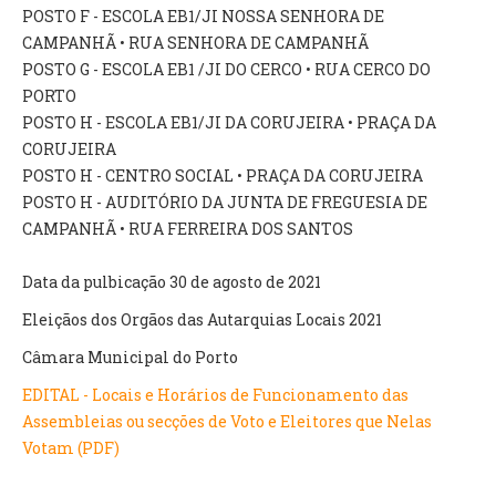
INVENTÁRIO
POSTO F - ESCOLA EB1/JI NOSSA SENHORA DE
RECRUTAMENTO PESSOAL
CAMPANHÃ • RUA SENHORA DE CAMPANHÃ
CÓDIGO DE CONDUTA
POSTO G - ESCOLA EB1 /JI DO CERCO • RUA CERCO DO
ORÇAMENTO COLABORATIVO
PORTO
FUNDO DE APOIO AO ASSOCIATIVISMO
POSTO H - ESCOLA EB1/JI DA CORUJEIRA • PRAÇA DA
SUBVENÇÕES PÚBLICAS
CORUJEIRA
POSTO H - CENTRO SOCIAL • PRAÇA DA CORUJEIRA
SERVIÇOS
POSTO H - AUDITÓRIO DA JUNTA DE FREGUESIA DE
CAMPANHÃ • RUA FERREIRA DOS SANTOS
GERAIS
Data da pulbicação 30 de agosto de 2021
SECRETARIA
Eleiçãos dos Orgãos das Autarquias Locais 2021
CANÍDEOS
CEMITÉRIO
Câmara Municipal do Porto
RECENSEAMENTO ELEITORAL
EDITAL - Locais e Horários de Funcionamento das
ATESTADOS
Assembleias ou secções de Voto e Eleitores que Nelas
VENDA AMBULANTE
Votam (PDF)
EMPREGO (GIP)