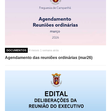
INVENTÁRIO
RECRUTAMENTO PESSOAL
CÓDIGO DE CONDUTA
ORÇAMENTO COLABORATIVO
FUNDO DE APOIO AO ASSOCIATIVISMO
SUBVENÇÕES PÚBLICAS
SERVIÇOS
DOCUMENTOS
4 meses 1 semana atrás
GERAIS
Agendamento das reuniões ordinárias (mar26)
SECRETARIA
CANÍDEOS
CEMITÉRIO
RECENSEAMENTO ELEITORAL
ATESTADOS
VENDA AMBULANTE
EMPREGO (GIP)