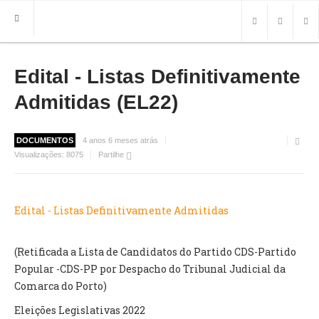
Edital - Listas Definitivamente
HOME
FREGUESIA
Admitidas (EL22)
INFO
DOCUMENTOS
4 anos 6 meses atrás
HISTÓRIA
Visualizações:
8075
Partilhe
MAPA
ROTEIRO TURÍSTICO
TRANSPORTES
Edital - Listas Definitivamente Admitidas
CONTACTOS ÚTEIS
(Retificada a Lista de Candidatos do Partido CDS-Partido
IMPRENSA
Popular -CDS-PP por Despacho do Tribunal Judicial da
Comarca do Porto)
BRASÃO
Eleições Legislativas 2022
FOTOS