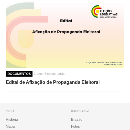
DOCUMENTOS
2 anos 6 meses atrás
Edital de Afixação de Propaganda Eleitoral
INFO
IMPRENSA
História
Brasão
Mapa
Fotos