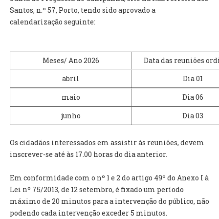
INVENTÁRIO
Santos, n.º 57, Porto, tendo sido aprovado a
RECRUTAMENTO PESSOAL
calendarização seguinte:
CÓDIGO DE CONDUTA
ORÇAMENTO COLABORATIVO
FUNDO DE APOIO AO ASSOCIATIVISMO
Meses/ Ano 2026
Data das reuniões ord
SUBVENÇÕES PÚBLICAS
abril
Dia 01
SERVIÇOS
maio
Dia 06
GERAIS
junho
Dia 03
SECRETARIA
Os cidadãos interessados em assistir às reuniões, devem
CANÍDEOS
inscrever-se até às 17.00 horas do dia anterior.
CEMITÉRIO
RECENSEAMENTO ELEITORAL
Em conformidade com o nº 1 e 2 do artigo 49º do Anexo I à
ATESTADOS
Lei nº 75/2013, de 12 setembro, é fixado um período
VENDA AMBULANTE
máximo de 20 minutos para a intervenção do público, não
podendo cada intervenção exceder 5 minutos.
EMPREGO (GIP)