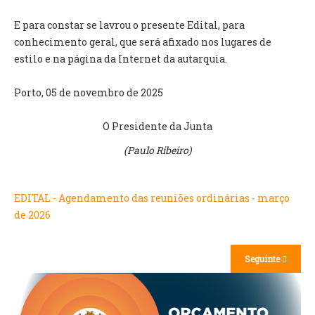
E para constar se lavrou o presente Edital, para
O GABINETE
conhecimento geral, que será afixado nos lugares de
APOIO AOS DESEMPREGADOS
estilo e na página da Internet da autarquia.
APOIO ÀS EMPRESAS
OFERTAS DE EMPREGO
Porto, 05 de novembro de 2025
CONTACTO E HORÁRIO GIP
O Presidente da Junta
CONTACTOS
(
Paulo Ribeiro)
EDITAL - Agendamento das reuniões ordinárias - março
de 2026
Seguinte