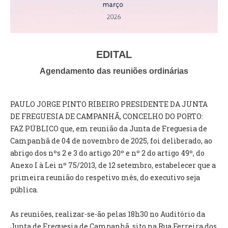
VÍDEOS
AUTARQUIA
CONSTITUIÇÃO
EDITAL
Agendamento das reuniões ordinárias
PRESIDENTE
EXECUTIVO E PELOUROS
PAULO JORGE PINTO RIBEIRO PRESIDENTE DA JUNTA
ASSEMBLEIA DE FREGUESIA
DE FREGUESIA DE CAMPANHÃ, CONCELHO DO PORTO:
GRAVAÇÕES DAS REUNIÕES PÚBLICAS DO EXECUTIVO
FAZ PÚBLICO que, em reunião da Junta de Freguesia de
Campanhã de 04 de novembro de 2025, foi deliberado, ao
DOCUMENTOS
abrigo dos nºs 2 e 3 do artigo 20º e nº 2 do artigo 49º, do
Anexo I à Lei nº 75/2013, de 12 setembro, estabelecer que a
ATAS E DOCUMENTOS DA ASSEMBLEIA
primeira reunião do respetivo mês, do executivo seja
EDITAIS
pública.
REGULAMENTOS E TAXAS
PLANO E ORÇAMENTO
As reuniões, realizar-se-ão pelas 18h30 no Auditório da
RELATÓRIO E CONTAS
Junta de Freguesia de Campanhã, sito na Rua Ferreira dos