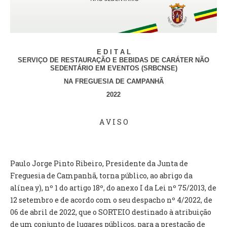
VÍDEOS
AUTARQUIA
CONSTITUIÇÃO
E D I T A L
SERVIÇO DE RESTAURAÇÃO E BEBIDAS DE CARÁTER NÃO
SEDENTÁRIO EM EVENTOS (SRBCNSE)
PRESIDENTE
NA FREGUESIA DE CAMPANHÃ
EXECUTIVO E PELOUROS
2022
ASSEMBLEIA DE FREGUESIA
GRAVAÇÕES DAS REUNIÕES PÚBLICAS DO EXECUTIVO
A V I S O
DOCUMENTOS
Paulo Jorge Pinto Ribeiro, Presidente da Junta de
ATAS E DOCUMENTOS DA ASSEMBLEIA
Freguesia de Campanhã, torna público, ao abrigo da
EDITAIS
alínea y), nº 1 do artigo 18º, do anexo I da Lei nº 75/2013, de
REGULAMENTOS E TAXAS
12 setembro e de acordo com o seu despacho nº 4/2022, de
PLANO E ORÇAMENTO
06 de abril de 2022, que o SORTEIO destinado à atribuição
RELATÓRIO E CONTAS
de um conjunto de lugares públicos, para a prestação de