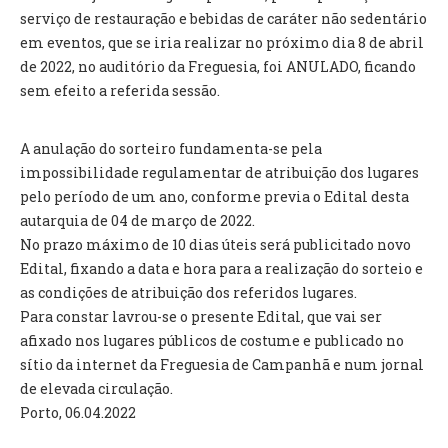
INVENTÁRIO
serviço de restauração e bebidas de caráter não sedentário
RECRUTAMENTO PESSOAL
em eventos, que se iria realizar no próximo dia 8 de abril
CÓDIGO DE CONDUTA
de 2022, no auditório da Freguesia, foi ANULADO, ficando
ORÇAMENTO COLABORATIVO
sem efeito a referida sessão.
FUNDO DE APOIO AO ASSOCIATIVISMO
SUBVENÇÕES PÚBLICAS
A anulação do sorteiro fundamenta-se pela
impossibilidade regulamentar de atribuição dos lugares
SERVIÇOS
pelo período de um ano, conforme previa o Edital desta
GERAIS
autarquia de 04 de março de 2022.
No prazo máximo de 10 dias úteis será publicitado novo
Edital, fixando a data e hora para a realização do sorteio e
SECRETARIA
as condições de atribuição dos referidos lugares.
CANÍDEOS
Para constar lavrou-se o presente Edital, que vai ser
CEMITÉRIO
afixado nos lugares públicos de costume e publicado no
RECENSEAMENTO ELEITORAL
sítio da internet da Freguesia de Campanhã e num jornal
ATESTADOS
de elevada circulação.
VENDA AMBULANTE
Porto, 06.04.2022
EMPREGO (GIP)