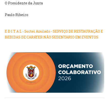
O Presidente da Junta
O GABINETE
Paulo Ribeiro
APOIO AOS DESEMPREGADOS
APOIO ÀS EMPRESAS
OFERTAS DE EMPREGO
E D I T A L - Sortei Anulado - SERVIÇO DE RESTAURAÇÃO E
CONTACTO E HORÁRIO GIP
BEBIDAS DE CARÁTER NÃO SEDENTÁRIO EM EVENTOS
CONTACTOS