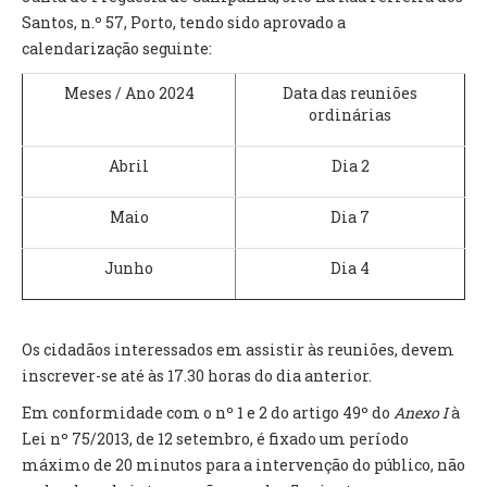
INVENTÁRIO
Santos, n.º 57, Porto, tendo sido aprovado a
RECRUTAMENTO PESSOAL
calendarização seguinte:
CÓDIGO DE CONDUTA
ORÇAMENTO COLABORATIVO
Meses / Ano 2024
Data das reuniões
FUNDO DE APOIO AO ASSOCIATIVISMO
ordinárias
SUBVENÇÕES PÚBLICAS
Abril
Dia 2
SERVIÇOS
Maio
Dia 7
GERAIS
Junho
Dia 4
SECRETARIA
CANÍDEOS
CEMITÉRIO
Os cidadãos interessados em assistir às reuniões, devem
RECENSEAMENTO ELEITORAL
inscrever-se até às 17.30 horas do dia anterior.
ATESTADOS
Em conformidade com o nº 1 e 2 do artigo 49º do
Anexo I
à
VENDA AMBULANTE
Lei nº 75/2013, de 12 setembro, é fixado um período
máximo de 20 minutos para a intervenção do público, não
EMPREGO (GIP)