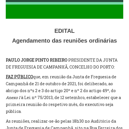
VÍDEOS
AUTARQUIA
CONSTITUIÇÃO
EDITAL
Agendamento das reuniões ordinárias
PRESIDENTE
EXECUTIVO E PELOUROS
ASSEMBLEIA DE FREGUESIA
PAULO JORGE PINTO RIBEIRO
PRESIDENTE DA JUNTA
GRAVAÇÕES DAS REUNIÕES PÚBLICAS DO EXECUTIVO
DE FREGUESIA DE CAMPANHÃ, CONCELHO DO PORTO:
FAZ PÚBLICO
que, em reunião da Junta de Freguesia de
DOCUMENTOS
Campanhã de 21 de outubro de 2021, foi deliberado, ao
abrigo dos nºs 2 e 3 do artigo 20º e nº 2 do artigo 49º, do
ATAS E DOCUMENTOS DA ASSEMBLEIA
Anexo I
à Lei nº 75/2013, de 12 setembro, estabelecer que a
EDITAIS
primeira reunião do respetivo mês, do executivo seja
REGULAMENTOS E TAXAS
pública.
PLANO E ORÇAMENTO
As reuniões, realizar-se-ão pelas 18h30 no Auditório da
RELATÓRIO E CONTAS
Junta de Freguesia de Campanhã, sito na Rua Ferreira dos