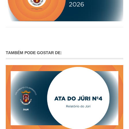
INVENTÁRIO
RECRUTAMENTO PESSOAL
CÓDIGO DE CONDUTA
ORÇAMENTO COLABORATIVO
FUNDO DE APOIO AO ASSOCIATIVISMO
SUBVENÇÕES PÚBLICAS
SERVIÇOS
TAMBÉM PODE GOSTAR DE:
GERAIS
SECRETARIA
CANÍDEOS
CEMITÉRIO
RECENSEAMENTO ELEITORAL
ATESTADOS
VENDA AMBULANTE
EMPREGO (GIP)