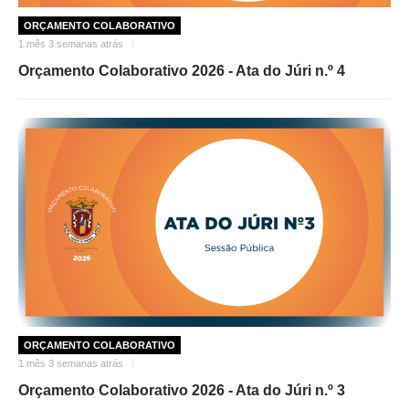
ORÇAMENTO COLABORATIVO
O GABINETE
1 mês 3 semanas atrás
APOIO AOS DESEMPREGADOS
Orçamento Colaborativo 2026 - Ata do Júri n.º 4
APOIO ÀS EMPRESAS
OFERTAS DE EMPREGO
CONTACTO E HORÁRIO GIP
CONTACTOS
ORÇAMENTO COLABORATIVO
1 mês 3 semanas atrás
Orçamento Colaborativo 2026 - Ata do Júri n.º 3