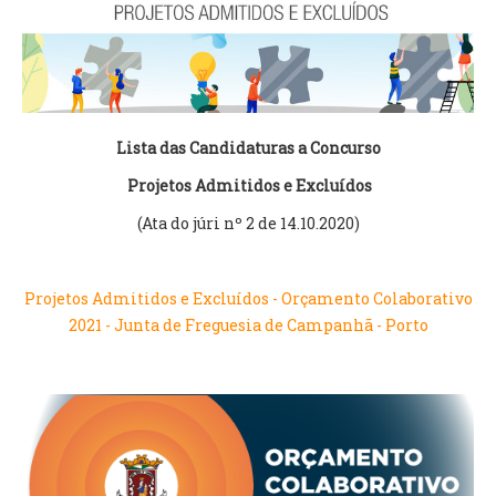
VÍDEOS
AUTARQUIA
CONSTITUIÇÃO
Lista das Candidaturas a Concurso
PRESIDENTE
Projetos Admitidos e Excluídos
EXECUTIVO E PELOUROS
(Ata do júri nº 2 de 14.10.2020)
ASSEMBLEIA DE FREGUESIA
GRAVAÇÕES DAS REUNIÕES PÚBLICAS DO EXECUTIVO
Projetos Admitidos e Excluídos - Orçamento Colaborativo
DOCUMENTOS
2021 - Junta de Freguesia de Campanhã - Porto
ATAS E DOCUMENTOS DA ASSEMBLEIA
EDITAIS
REGULAMENTOS E TAXAS
PLANO E ORÇAMENTO
RELATÓRIO E CONTAS