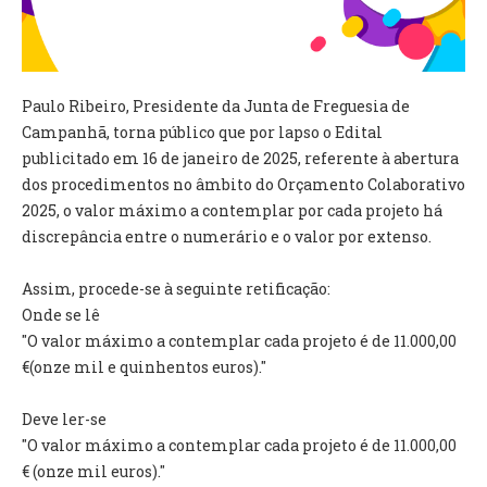
VÍDEOS
AUTARQUIA
Paulo Ribeiro, Presidente da Junta de Freguesia de
CONSTITUIÇÃO
Campanhã, torna público que por lapso o Edital
publicitado em 16 de janeiro de 2025, referente à abertura
PRESIDENTE
dos procedimentos no âmbito do Orçamento Colaborativo
EXECUTIVO E PELOUROS
2025, o valor máximo a contemplar por cada projeto há
ASSEMBLEIA DE FREGUESIA
discrepância entre o numerário e o valor por extenso.
GRAVAÇÕES DAS REUNIÕES PÚBLICAS DO EXECUTIVO
Assim, procede-se à seguinte retificação:
DOCUMENTOS
Onde se lê
"O valor máximo a contemplar cada projeto é de 11.000,00
ATAS E DOCUMENTOS DA ASSEMBLEIA
€(onze mil e quinhentos euros)."
EDITAIS
REGULAMENTOS E TAXAS
Deve ler-se
PLANO E ORÇAMENTO
"O valor máximo a contemplar cada projeto é de 11.000,00
RELATÓRIO E CONTAS
€ (onze mil euros)."