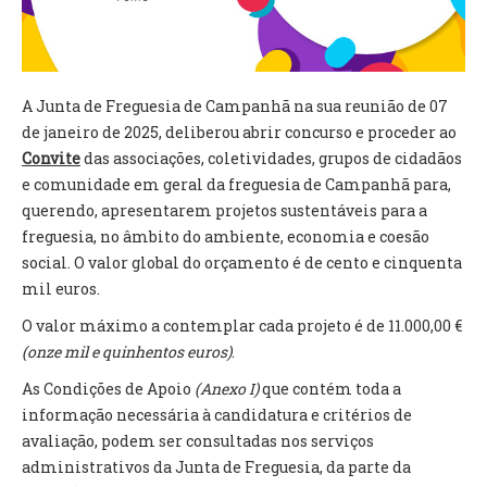
VÍDEOS
AUTARQUIA
A Junta de Freguesia de Campanhã na sua reunião de 07
CONSTITUIÇÃO
de janeiro de 2025, deliberou abrir concurso e proceder ao
Convite
das associações, coletividades, grupos de cidadãos
PRESIDENTE
e comunidade em geral da freguesia de Campanhã para,
EXECUTIVO E PELOUROS
querendo, apresentarem projetos sustentáveis para a
ASSEMBLEIA DE FREGUESIA
freguesia, no âmbito do ambiente, economia e coesão
GRAVAÇÕES DAS REUNIÕES PÚBLICAS DO EXECUTIVO
social. O valor global do orçamento é de cento e cinquenta
mil euros.
DOCUMENTOS
O valor máximo a contemplar cada projeto é de 11.000,00 €
(onze mil e quinhentos euros)
.
ATAS E DOCUMENTOS DA ASSEMBLEIA
As Condições de Apoio
(Anexo I)
que contém toda a
EDITAIS
informação necessária à candidatura e critérios de
REGULAMENTOS E TAXAS
avaliação, podem ser consultadas nos serviços
PLANO E ORÇAMENTO
administrativos da Junta de Freguesia, da parte da
RELATÓRIO E CONTAS