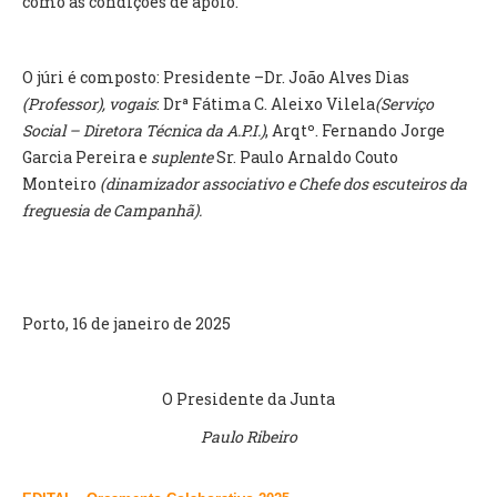
como as condições de apoio.
O GABINETE
O júri é composto: Presidente –Dr. João Alves Dias
APOIO AOS DESEMPREGADOS
(Professor), vogais
: Drª Fátima C. Aleixo Vilela
(Serviço
APOIO ÀS EMPRESAS
Social – Diretora Técnica da A.P.I.)
, Arqtº. Fernando Jorge
OFERTAS DE EMPREGO
Garcia Pereira e
suplente
Sr. Paulo Arnaldo Couto
CONTACTO E HORÁRIO GIP
Monteiro
(dinamizador associativo e Chefe dos escuteiros da
freguesia de Campanhã).
CONTACTOS
Porto, 16 de janeiro de 2025
O Presidente da Junta
Paulo Ribeiro