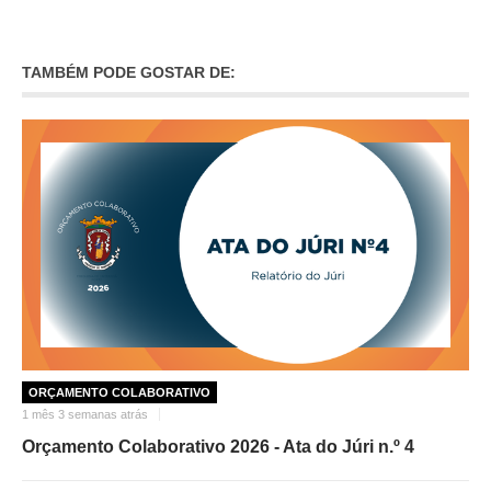
O GABINETE
TAMBÉM PODE GOSTAR DE:
APOIO AOS DESEMPREGADOS
APOIO ÀS EMPRESAS
OFERTAS DE EMPREGO
CONTACTO E HORÁRIO GIP
CONTACTOS
ORÇAMENTO COLABORATIVO
1 mês 3 semanas atrás
Orçamento Colaborativo 2026 - Ata do Júri n.º 4