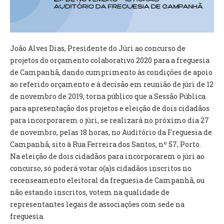
VÍDEOS
AUTARQUIA
João Alves Dias, Presidente do Júri ao concurso de
CONSTITUIÇÃO
projetos do orçamento colaborativo 2020 para a freguesia
de Campanhã, dando cumprimento às condições de apoio
PRESIDENTE
ao referido orçamento e à decisão em reunião de júri de 12
EXECUTIVO E PELOUROS
de novembro de 2019, torna público que a Sessão Pública
ASSEMBLEIA DE FREGUESIA
para apresentação dos projetos e eleição de dois cidadãos
GRAVAÇÕES DAS REUNIÕES PÚBLICAS DO EXECUTIVO
para incorporarem o júri, se realizará no próximo dia 27
de novembro, pelas 18 horas, no Auditório da Freguesia de
DOCUMENTOS
Campanhã, sito à Rua Ferreira dos Santos, nº 57, Porto.
Na eleição de dois cidadãos para incorporarem o júri ao
ATAS E DOCUMENTOS DA ASSEMBLEIA
concurso, só poderá votar o(a)s cidadãos inscritos no
EDITAIS
recenseamento eleitoral da freguesia de Campanhã, ou
REGULAMENTOS E TAXAS
não estando inscritos, votem na qualidade de
PLANO E ORÇAMENTO
representantes legais de associações com sede na
RELATÓRIO E CONTAS
freguesia.