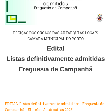
VÍDEOS
AUTARQUIA
CONSTITUIÇÃO
ELEIÇÃO DOS ÓRGÃOS DAS AUTARQUIAS LOCAIS
CÂMARA MUNICIPAL DO PORTO
PRESIDENTE
EXECUTIVO E PELOUROS
Edital
ASSEMBLEIA DE FREGUESIA
GRAVAÇÕES DAS REUNIÕES PÚBLICAS DO EXECUTIVO
Listas definitivamente admitidas
Freguesia de Campanhã
DOCUMENTOS
ATAS E DOCUMENTOS DA ASSEMBLEIA
EDITAIS
REGULAMENTOS E TAXAS
PLANO E ORÇAMENTO
EDITAL Listas definitivamente admitidas - Freguesia de
RELATÓRIO E CONTAS
Campanhã - Eleições Autárquicas 2025