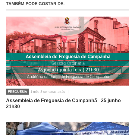
TAMBÉM PODE GOSTAR DE:
O GABINETE
APOIO AOS DESEMPREGADOS
APOIO ÀS EMPRESAS
OFERTAS DE EMPREGO
CONTACTO E HORÁRIO GIP
CONTACTOS
FREGUESIA
1 mês 3 semanas atrás
Assembleia de Freguesia de Campanhã - 25 junho -
21h30