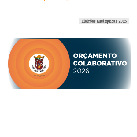
INVENTÁRIO
RECRUTAMENTO PESSOAL
CÓDIGO DE CONDUTA
Eleições autárquicas 2025
ORÇAMENTO COLABORATIVO
FUNDO DE APOIO AO ASSOCIATIVISMO
SUBVENÇÕES PÚBLICAS
SERVIÇOS
GERAIS
SECRETARIA
CANÍDEOS
CEMITÉRIO
RECENSEAMENTO ELEITORAL
ATESTADOS
VENDA AMBULANTE
EMPREGO (GIP)