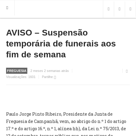
AVISO – Suspensão
HOME
FREGUESIA
temporária de funerais aos
INFO
fim de semana
HISTÓRIA
MAPA
FREGUESIA
2 meses 2 semanas atrás
Visualizações:
1601
Partilhe
ROTEIRO TURÍSTICO
TRANSPORTES
CONTACTOS ÚTEIS
IMPRENSA
Paulo Jorge Pinto Ribeiro, Presidente da Junta de
Freguesia de Campanhã, vem, ao abrigo do n.º 1 do artigo
BRASÃO
17.º e do artigo 16.º, n.º 1, alínea hh), da Lei n.º 75/2013, de
FOTOS
12 de setembro, tornar público que, por motivos de