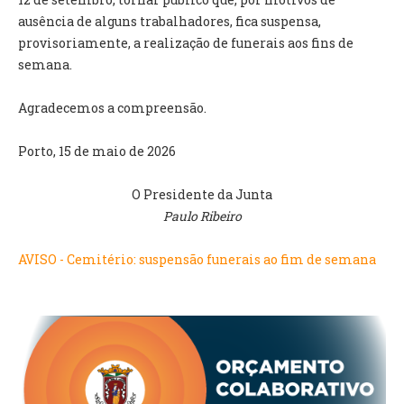
VÍDEOS
ausência de alguns trabalhadores, fica suspensa,
provisoriamente, a realização de funerais aos fins de
AUTARQUIA
semana.
CONSTITUIÇÃO
Agradecemos a compreensão.
PRESIDENTE
Porto, 15 de maio de 2026
EXECUTIVO E PELOUROS
ASSEMBLEIA DE FREGUESIA
O Presidente da Junta
GRAVAÇÕES DAS REUNIÕES PÚBLICAS DO EXECUTIVO
Paulo Ribeiro
DOCUMENTOS
AVISO - Cemitério: suspensão funerais ao fim de semana
ATAS E DOCUMENTOS DA ASSEMBLEIA
EDITAIS
REGULAMENTOS E TAXAS
PLANO E ORÇAMENTO
RELATÓRIO E CONTAS