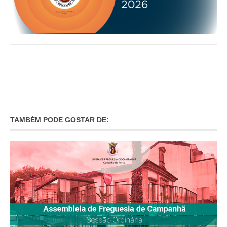
INVENTÁRIO
RECRUTAMENTO PESSOAL
CÓDIGO DE CONDUTA
ORÇAMENTO COLABORATIVO
FUNDO DE APOIO AO ASSOCIATIVISMO
SUBVENÇÕES PÚBLICAS
SERVIÇOS
GERAIS
TAMBÉM PODE GOSTAR DE:
SECRETARIA
CANÍDEOS
CEMITÉRIO
RECENSEAMENTO ELEITORAL
ATESTADOS
VENDA AMBULANTE
EMPREGO (GIP)