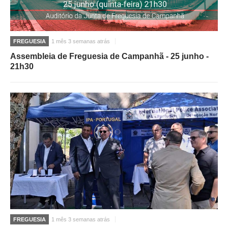
O GABINETE
APOIO AOS DESEMPREGADOS
FREGUESIA
1 mês 3 semanas atrás
APOIO ÀS EMPRESAS
Assembleia de Freguesia de Campanhã - 25 junho -
OFERTAS DE EMPREGO
21h30
CONTACTO E HORÁRIO GIP
CONTACTOS
FREGUESIA
1 mês 3 semanas atrás