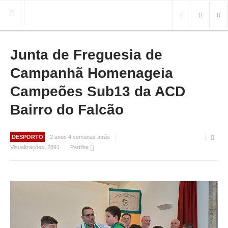
Junta de Freguesia de
HOME
FREGUESIA
Campanhã Homenageia
INFO
Campeões Sub13 da ACD
Bairro do Falcão
HISTÓRIA
MAPA
ROTEIRO TURÍSTICO
DESPORTO
2 anos 4 semanas atrás
TRANSPORTES
Visualizações:
2891
Partilhe
CONTACTOS ÚTEIS
IMPRENSA
BRASÃO
FOTOS