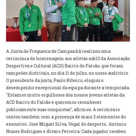
VÍDEOS
AUTARQUIA
CONSTITUIÇÃO
PRESIDENTE
A Junta de Freguesia de Campanhã realizou uma
EXECUTIVO E PELOUROS
cerimónia de homenagem aos atletas sub13 da Associação
ASSEMBLEIA DE FREGUESIA
Desportiva e Cultural (ACD) Bairro do Falcão, que foram
GRAVAÇÕES DAS REUNIÕES PÚBLICAS DO EXECUTIVO
campeões distritais, no dia 11 de julho, no nosso auditório.
O presidente da junta, Paulo Ribeiro, elogiou o
DOCUMENTOS
desempenho excepcional da equipa durante a temporada.
"Estamos muito orgulhosos dos nossos jovens atletas da
ATAS E DOCUMENTOS DA ASSEMBLEIA
ACD Bairro do Falcão e queremos reconhecer
EDITAIS
publicamente suas conquistas", afirmou. A cerimónio
REGULAMENTOS E TAXAS
contou também com a presença de mais 3 elementos do
PLANO E ORÇAMENTO
executivo: José Miguel Silva, Vogal do desporto, António
RELATÓRIO E CONTAS
Nunes Rodrigues e Álvaro Ferreira. Cada jogador recebeu