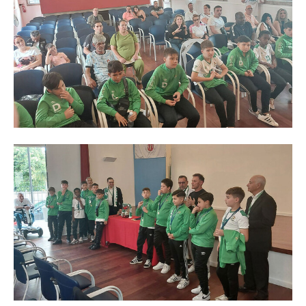
O GABINETE
APOIO AOS DESEMPREGADOS
APOIO ÀS EMPRESAS
OFERTAS DE EMPREGO
CONTACTO E HORÁRIO GIP
CONTACTOS