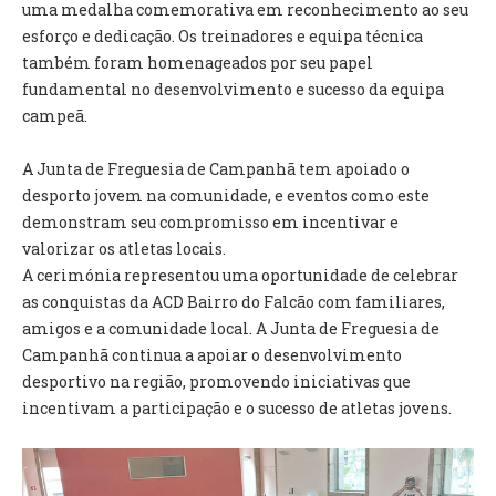
INVENTÁRIO
uma medalha comemorativa em reconhecimento ao seu
RECRUTAMENTO PESSOAL
esforço e dedicação. Os treinadores e equipa técnica
CÓDIGO DE CONDUTA
também foram homenageados por seu papel
ORÇAMENTO COLABORATIVO
fundamental no desenvolvimento e sucesso da equipa
FUNDO DE APOIO AO ASSOCIATIVISMO
campeã.
SUBVENÇÕES PÚBLICAS
A Junta de Freguesia de Campanhã tem apoiado o
desporto jovem na comunidade, e eventos como este
SERVIÇOS
demonstram seu compromisso em incentivar e
GERAIS
valorizar os atletas locais.
A cerimónia representou uma oportunidade de celebrar
SECRETARIA
as conquistas da ACD Bairro do Falcão com familiares,
CANÍDEOS
amigos e a comunidade local. A Junta de Freguesia de
CEMITÉRIO
Campanhã continua a apoiar o desenvolvimento
RECENSEAMENTO ELEITORAL
desportivo na região, promovendo iniciativas que
ATESTADOS
incentivam a participação e o sucesso de atletas jovens.
VENDA AMBULANTE
EMPREGO (GIP)